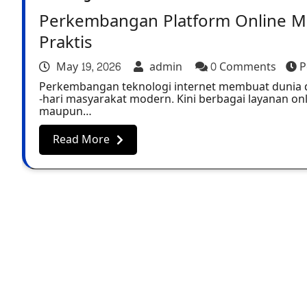
Perkembangan Platform Online M
Praktis
May 19, 2026
admin
0 Comments
P
Perkembangan teknologi internet membuat dunia d
-hari masyarakat modern. Kini berbagai layanan o
maupun…
Read More