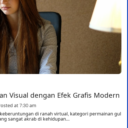
an Visual dengan Efek Grafis Modern
osted at
7:30 am
keberuntungan di ranah virtual, kategori permainan gul
ang sangat akrab di kehidupan…