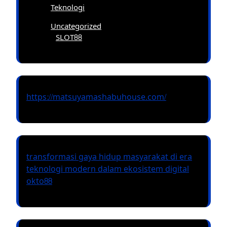
Teknologi
Uncategorized
SLOT88
https://matsuyamashabuhouse.com/
transformasi gaya hidup masyarakat di era
teknologi modern dalam ekosistem digital
okto88