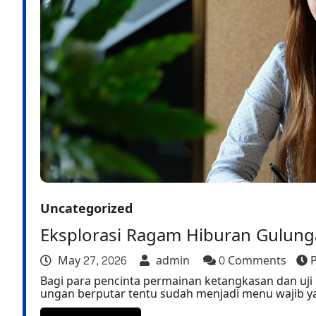
Uncategorized
Eksplorasi Ragam Hiburan Gulung
May 27, 2026
admin
0 Comments
P
Bagi para pencinta permainan ketangkasan dan uji 
ungan berputar tentu sudah menjadi menu wajib y