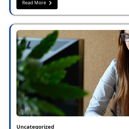
Read More
Uncategorized