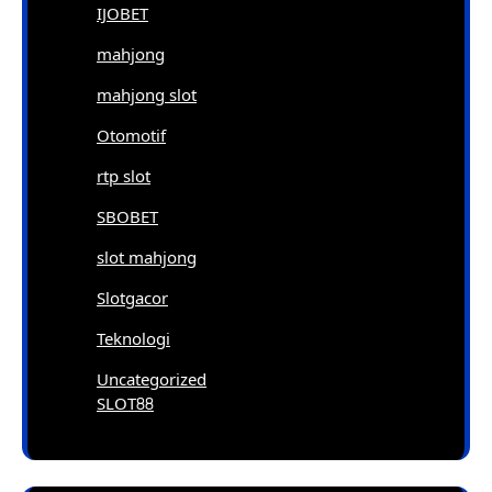
IJOBET
mahjong
mahjong slot
Otomotif
rtp slot
SBOBET
slot mahjong
Slotgacor
Teknologi
Uncategorized
SLOT88