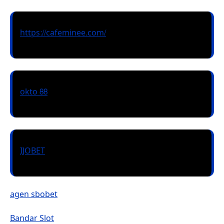
https://cafeminee.com/
okto 88
IJOBET
agen sbobet
Bandar Slot