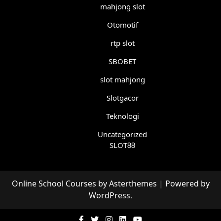
mahjong slot
Otomotif
rtp slot
SBOBET
slot mahjong
Slotgacor
Teknologi
Uncategorized
SLOT88
Online School Courses
by
Asterthemes
| Powered by
WordPress
.
Facebook
Twitter
Instagram
Linkedin
Youtube