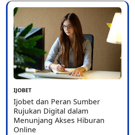
IJOBET
Ijobet dan Peran Sumber
Rujukan Digital dalam
Menunjang Akses Hiburan
Online