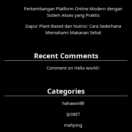
Perkembangan Platform Online Modern dengan
Sistem Akses yang Praktis
Dapur Plant-Based dan Nutrisi: Cara Sederhana
Memahami Makanan Sehat
Recent Comments
Comment on Hello world!
Categories
hahawin88
IJOBET
mahjong