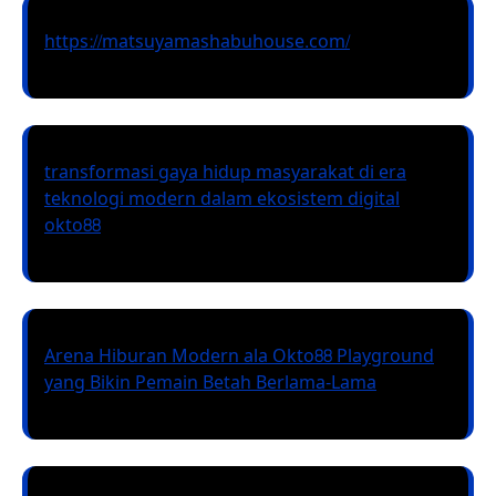
https://matsuyamashabuhouse.com/
transformasi gaya hidup masyarakat di era
teknologi modern dalam ekosistem digital
okto88
Arena Hiburan Modern ala Okto88 Playground
yang Bikin Pemain Betah Berlama-Lama