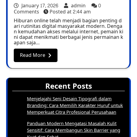
January 17, 2026
admin
0
Comments
Posted at
2:44 am
Hiburan online telah menjadi bagian penting d
ari rutinitas digital masyarakat modern. Denga
n kemudahan akses melalui internet, pemain ki
ni dapat menikmati berbagai jenis permainan k
apan saja…
Read More
Recent Posts
Menjelajahi Seni Desain Tipografi dalam
Branding: Cara Memilih Karakter Huruf untuk
Memperkuat Citra Profesional Perusahaan
Panduan Modern Mengatasi Masalah Kulit
Sensitif: Cara Membangun Skin Barrier yang