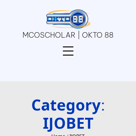
Skip
to
content
MCOSCHOLAR | OKTO 88
Category:
IJOBET