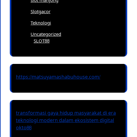
slot mahjong
Slotgacor
Teknologi
Uncategorized
SLOT88
https://matsuyamashabuhouse.com/
transformasi gaya hidup masyarakat di era
teknologi modern dalam ekosistem digital
okto88