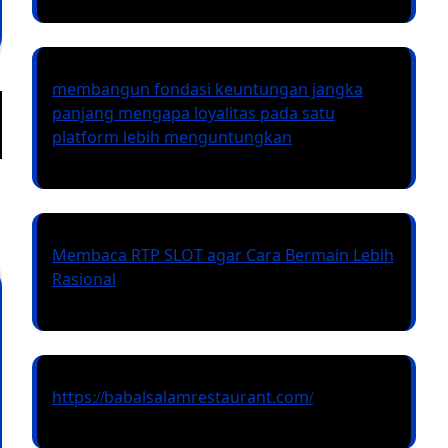
membangun fondasi keuntungan jangka
panjang mengapa loyalitas pada satu
platform lebih menguntungkan
Membaca RTP SLOT agar Cara Bermain Lebih
Rasional
https://babalsalamrestaurant.com/