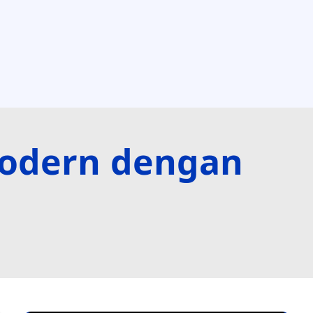
Modern dengan