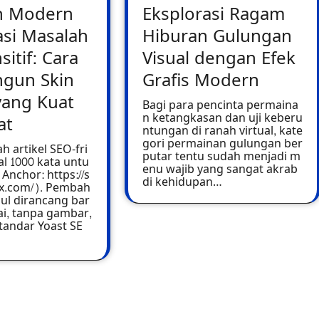
n Modern
Eksplorasi Ragam
si Masalah
Hiburan Gulungan
sitif: Cara
Visual dengan Efek
gun Skin
Grafis Modern
yang Kuat
Bagi para pencinta permaina
n ketangkasan dan uji keberu
at
ntungan di ranah virtual, kate
gori permainan gulungan ber
h artikel SEO-fri
putar tentu sudah menjadi m
l 1000 kata untu
enu wajib yang sangat akrab
Anchor: https://s
di kehidupan…
tx.com/). Pembah
ul dirancang bar
tai, tanpa gambar,
andar Yoast SE