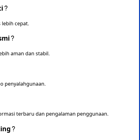
ti?
lebih cepat.
smi?
ih aman dan stabil.
iko penyalahgunaan.
rmasi terbaru dan pengalaman penggunaan.
ting?