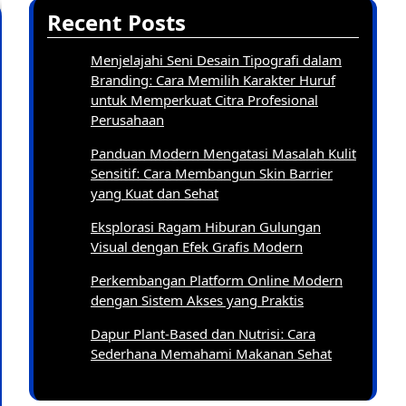
Recent Posts
Menjelajahi Seni Desain Tipografi dalam
Branding: Cara Memilih Karakter Huruf
untuk Memperkuat Citra Profesional
Perusahaan
Panduan Modern Mengatasi Masalah Kulit
Sensitif: Cara Membangun Skin Barrier
yang Kuat dan Sehat
Eksplorasi Ragam Hiburan Gulungan
Visual dengan Efek Grafis Modern
Perkembangan Platform Online Modern
dengan Sistem Akses yang Praktis
Dapur Plant-Based dan Nutrisi: Cara
Sederhana Memahami Makanan Sehat