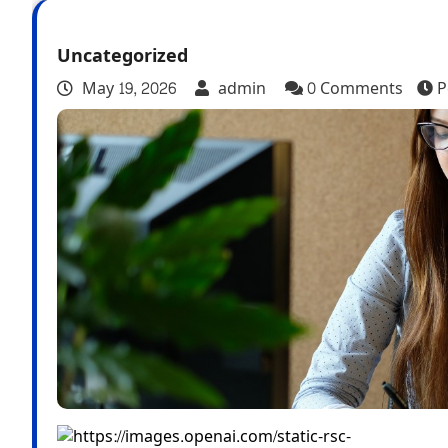
Uncategorized
May 19, 2026
admin
0 Comments
P