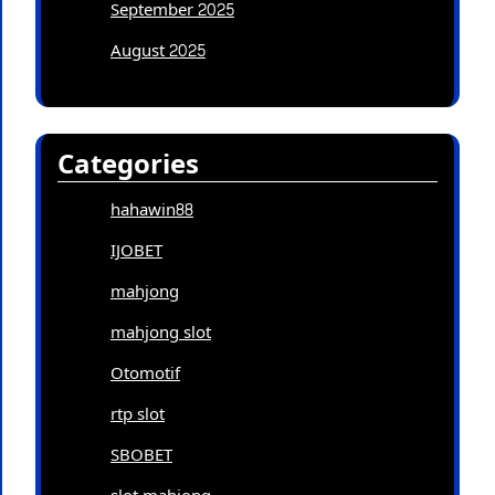
September 2025
August 2025
Categories
hahawin88
IJOBET
mahjong
mahjong slot
Otomotif
rtp slot
SBOBET