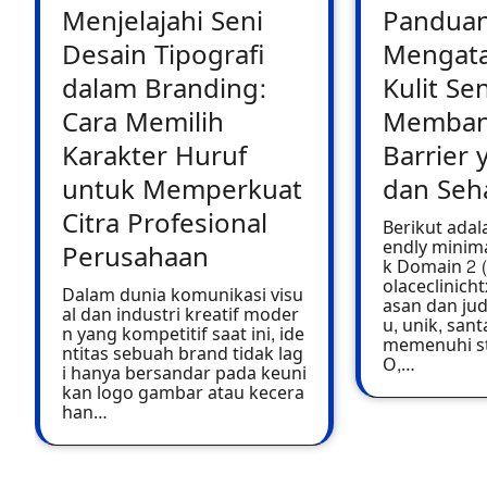
Menjelajahi Seni
Pandua
Desain Tipografi
Mengata
dalam Branding:
Kulit Sen
Cara Memilih
Memban
Karakter Huruf
Barrier 
untuk Memperkuat
dan Seh
Citra Profesional
Berikut adala
endly minima
Perusahaan
k Domain 2 (
olaceclinich
Dalam dunia komunikasi visu
asan dan jud
al dan industri kreatif moder
u, unik, san
n yang kompetitif saat ini, ide
memenuhi st
ntitas sebuah brand tidak lag
O,…
i hanya bersandar pada keuni
kan logo gambar atau kecera
han…