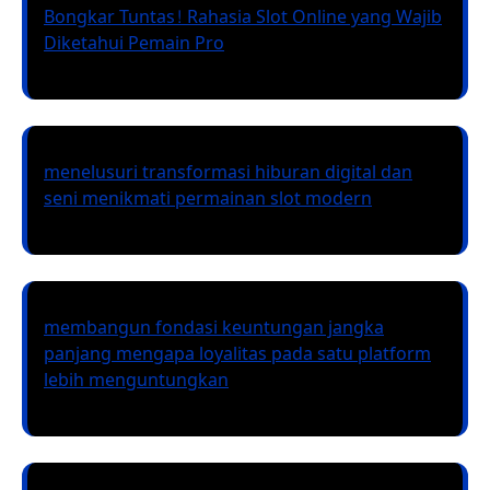
Bongkar Tuntas! Rahasia Slot Online yang Wajib
Diketahui Pemain Pro
menelusuri transformasi hiburan digital dan
seni menikmati permainan slot modern
membangun fondasi keuntungan jangka
panjang mengapa loyalitas pada satu platform
lebih menguntungkan