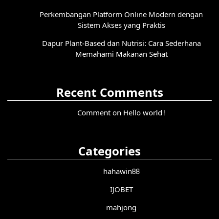
Perkembangan Platform Online Modern dengan
Sistem Akses yang Praktis
Dapur Plant-Based dan Nutrisi: Cara Sederhana
Memahami Makanan Sehat
Recent Comments
Comment on Hello world!
Categories
hahawin88
IJOBET
mahjong