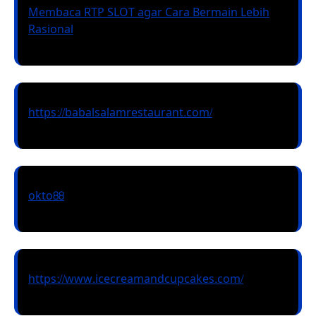
Membaca RTP SLOT agar Cara Bermain Lebih
Rasional
https://babalsalamrestaurant.com/
okto88
https://www.icecreamandcupcakes.com/