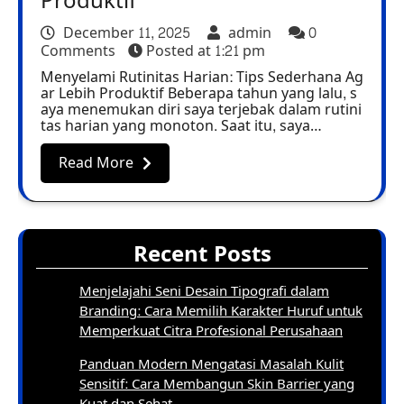
Produktif
December 11, 2025
admin
0
Comments
Posted at
1:21 pm
Menyelami Rutinitas Harian: Tips Sederhana Ag
ar Lebih Produktif Beberapa tahun yang lalu, s
aya menemukan diri saya terjebak dalam rutini
tas harian yang monoton. Saat itu, saya…
Read More
Recent Posts
Menjelajahi Seni Desain Tipografi dalam
Branding: Cara Memilih Karakter Huruf untuk
Memperkuat Citra Profesional Perusahaan
Panduan Modern Mengatasi Masalah Kulit
Sensitif: Cara Membangun Skin Barrier yang