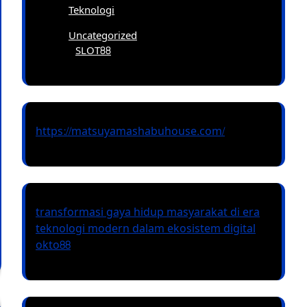
Teknologi
Uncategorized
SLOT88
https://matsuyamashabuhouse.com/
transformasi gaya hidup masyarakat di era
teknologi modern dalam ekosistem digital
okto88