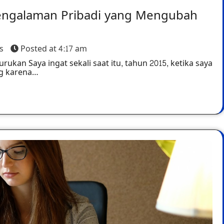
Pengalaman Pribadi yang Mengubah
ts
Posted at
4:17 am
ukan Saya ingat sekali saat itu, tahun 2015, ketika saya
ng karena…