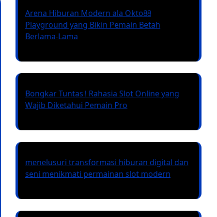
Arena Hiburan Modern ala Okto88
Playground yang Bikin Pemain Betah
Berlama-Lama
Bongkar Tuntas! Rahasia Slot Online yang
Wajib Diketahui Pemain Pro
menelusuri transformasi hiburan digital dan
seni menikmati permainan slot modern