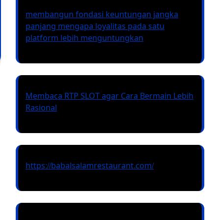
membangun fondasi keuntungan jangka
panjang mengapa loyalitas pada satu
platform lebih menguntungkan
Membaca RTP SLOT agar Cara Bermain Lebih
Rasional
https://babalsalamrestaurant.com/