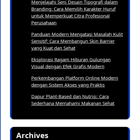
Menjelajahi Seni Desain Tipografi dalam
Branding: Cara Memilih Karakter Huruf
untuk Memperkuat Citra Profesional
Perusahaan
Panduan Modern Mengatasi Masalah Kulit
Sensitif: Cara Membangun Skin Barrier
yang Kuat dan Sehat
Eksplorasi Ragam Hiburan Gulungan
Visual dengan Efek Grafis Modern
Perkembangan Platform Online Modern
dengan Sistem Akses yang Praktis
Dapur Plant-Based dan Nutrisi: Cara
Sederhana Memahami Makanan Sehat
Archives