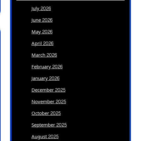
July 2026
June 2026
May 2026
April 2026
March 2026
February 2026
January 2026
December 2025
November 2025
October 2025
September 2025
August 2025