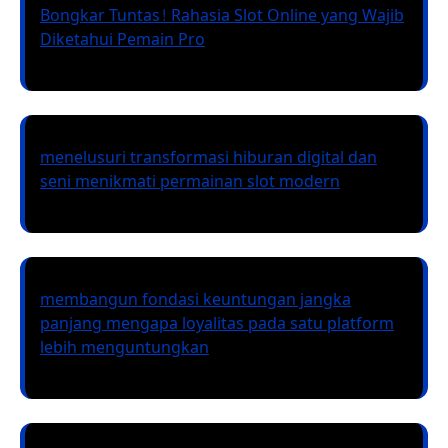
Bongkar Tuntas! Rahasia Slot Online yang Wajib
Diketahui Pemain Pro
menelusuri transformasi hiburan digital dan
seni menikmati permainan slot modern
membangun fondasi keuntungan jangka
panjang mengapa loyalitas pada satu platform
lebih menguntungkan