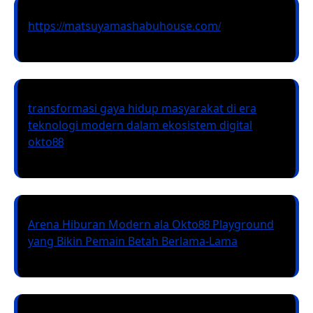
https://matsuyamashabuhouse.com/
transformasi gaya hidup masyarakat di era
teknologi modern dalam ekosistem digital
okto88
Arena Hiburan Modern ala Okto88 Playground
yang Bikin Pemain Betah Berlama-Lama