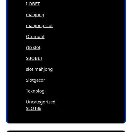
IJOBET
mahjong
mahjong slot
Otomotif
rtp slot
SBOBET
slot mahjong
Slotgacor
Teknologi
Uncategorized
SLOT88