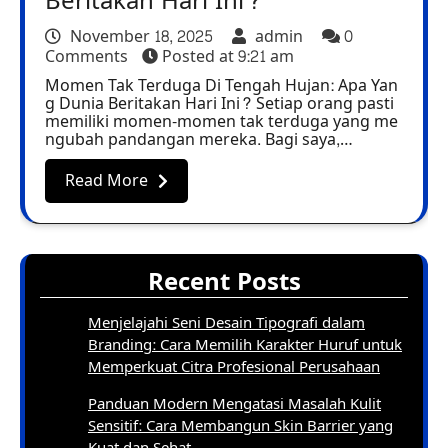
Beritakan Hari Ini?
November 18, 2025
admin
0
Comments
Posted at
9:21 am
Momen Tak Terduga Di Tengah Hujan: Apa Yan
g Dunia Beritakan Hari Ini? Setiap orang pasti
memiliki momen-momen tak terduga yang me
ngubah pandangan mereka. Bagi saya,…
Read More
Recent Posts
Menjelajahi Seni Desain Tipografi dalam
Branding: Cara Memilih Karakter Huruf untuk
Memperkuat Citra Profesional Perusahaan
Panduan Modern Mengatasi Masalah Kulit
Sensitif: Cara Membangun Skin Barrier yang