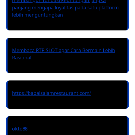
membangun fondasi keuntungan jangka
panjang mengapa loyalitas pada satu platform
lebih menguntungkan
Membaca RTP SLOT agar Cara Bermain Lebih
Rasional
https://babalsalamrestaurant.com/
okto88