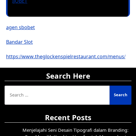
IJOBET
agen sbobet
Bandar Slot
https://www.theglockenspielrestaurant.com/menus/
Search Here
Search
for:
Recent Posts
Menjelajahi Seni Desain Tipografi dalam Branding: