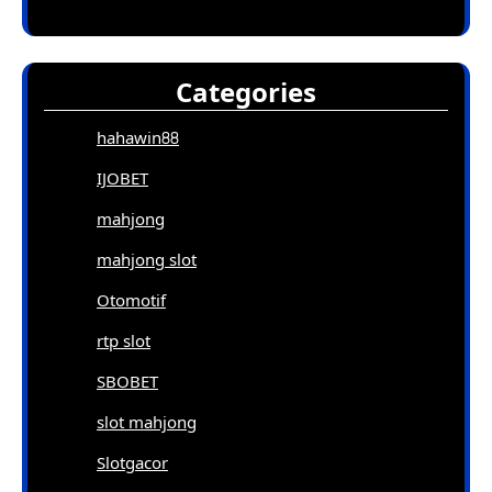
Categories
hahawin88
IJOBET
mahjong
mahjong slot
Otomotif
rtp slot
SBOBET
slot mahjong
Slotgacor