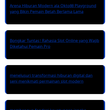
Arena Hiburan Modern ala Okto88 Playground
yang Bikin Pemain Betah Berlama-Lama
Bongkar Tuntas! Rahasia Slot Online yang Wajib
Diketahui Pemain Pro
menelusuri transformasi hiburan digital dan
seni menikmati permainan slot modern