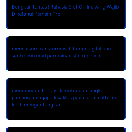
Bongkar Tuntas! Rahasia Slot Online yang Wajib
Diketahui Pemain Pro
menelusuri transformasi hiburan digital dan
seni menikmati permainan slot modern
membangun fondasi keuntungan jangka
panjang mengapa loyalitas pada satu platform
lebih menguntungkan