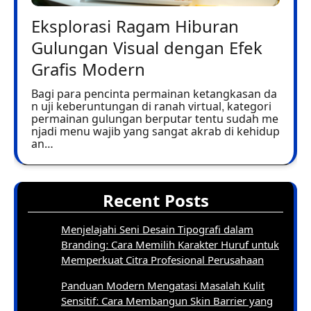
Eksplorasi Ragam Hiburan
Gulungan Visual dengan Efek
Grafis Modern
Bagi para pencinta permainan ketangkasan da
n uji keberuntungan di ranah virtual, kategori
permainan gulungan berputar tentu sudah me
njadi menu wajib yang sangat akrab di kehidup
an…
Recent Posts
Menjelajahi Seni Desain Tipografi dalam
Branding: Cara Memilih Karakter Huruf untuk
Memperkuat Citra Profesional Perusahaan
Panduan Modern Mengatasi Masalah Kulit
Sensitif: Cara Membangun Skin Barrier yang