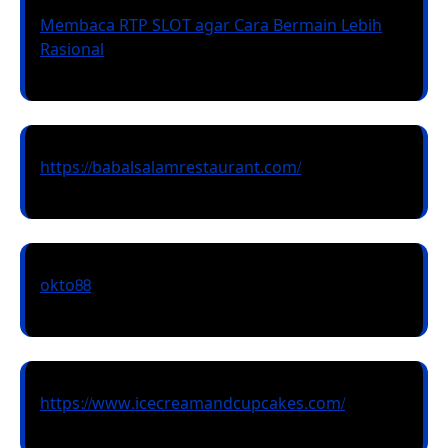
Membaca RTP SLOT agar Cara Bermain Lebih
Rasional
https://babalsalamrestaurant.com/
okto88
https://www.icecreamandcupcakes.com/