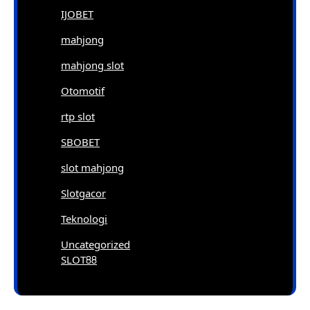
IJOBET
mahjong
mahjong slot
Otomotif
rtp slot
SBOBET
slot mahjong
Slotgacor
Teknologi
Uncategorized
SLOT88