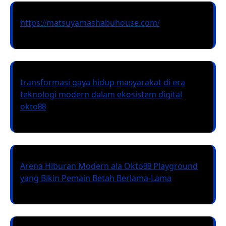
https://matsuyamashabuhouse.com/
transformasi gaya hidup masyarakat di era
teknologi modern dalam ekosistem digital
okto88
Arena Hiburan Modern ala Okto88 Playground
yang Bikin Pemain Betah Berlama-Lama