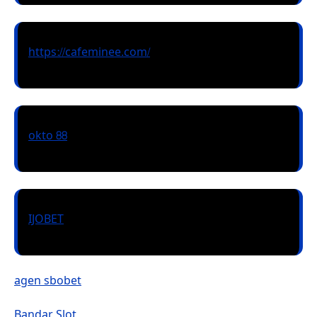
https://cafeminee.com/
okto 88
IJOBET
agen sbobet
Bandar Slot