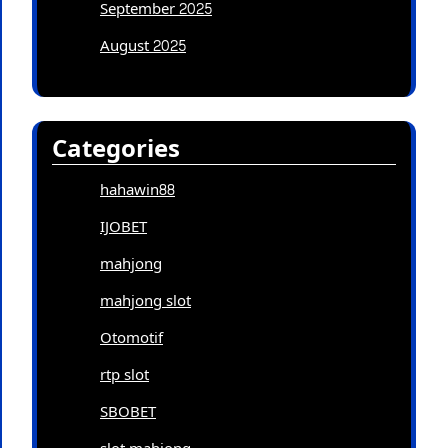
September 2025
August 2025
Categories
hahawin88
IJOBET
mahjong
mahjong slot
Otomotif
rtp slot
SBOBET