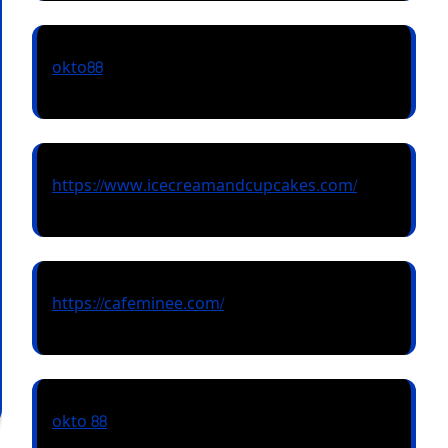
okto88
https://www.icecreamandcupcakes.com/
https://cafeminee.com/
okto 88