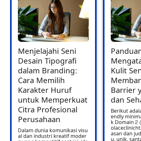
Menjelajahi Seni
Pandua
Desain Tipografi
Mengata
dalam Branding:
Kulit Sen
Cara Memilih
Memban
Karakter Huruf
Barrier 
untuk Memperkuat
dan Seh
Citra Profesional
Berikut adala
endly minima
Perusahaan
k Domain 2 (
olaceclinich
Dalam dunia komunikasi visu
asan dan jud
al dan industri kreatif moder
u, unik, san