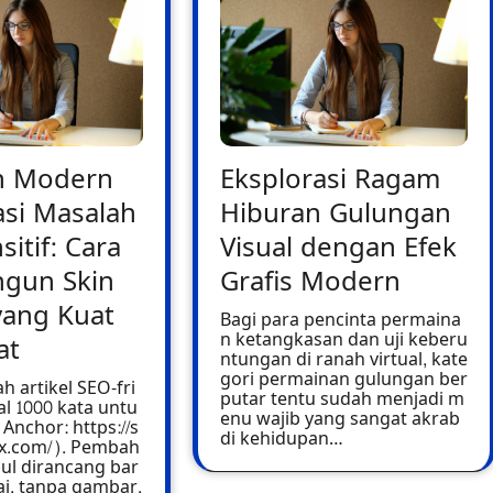
n Modern
Eksplorasi Ragam
si Masalah
Hiburan Gulungan
sitif: Cara
Visual dengan Efek
gun Skin
Grafis Modern
yang Kuat
Bagi para pencinta permaina
n ketangkasan dan uji keberu
at
ntungan di ranah virtual, kate
gori permainan gulungan ber
h artikel SEO-fri
putar tentu sudah menjadi m
l 1000 kata untu
enu wajib yang sangat akrab
Anchor: https://s
di kehidupan…
tx.com/). Pembah
ul dirancang bar
tai, tanpa gambar,