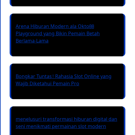
Arena Hiburan Modern ala Okto88
Playground yang Bikin Pemain Betah
Berlama-Lama
Bongkar Tuntas! Rahasia Slot Online yang
Wajib Diketahui Pemain Pro
menelusuri transformasi hiburan digital dan
seni menikmati permainan slot modern