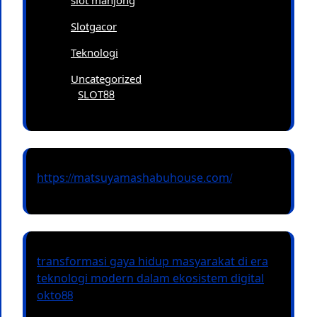
slot mahjong
Slotgacor
Teknologi
Uncategorized
SLOT88
https://matsuyamashabuhouse.com/
transformasi gaya hidup masyarakat di era
teknologi modern dalam ekosistem digital
okto88