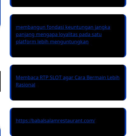
membangun fondasi keuntungan jangka
panjang mengapa loyalitas pada satu
platform lebih menguntungkan
Membaca RTP SLOT agar Cara Bermain Lebih
Rasional
https://babalsalamrestaurant.com/