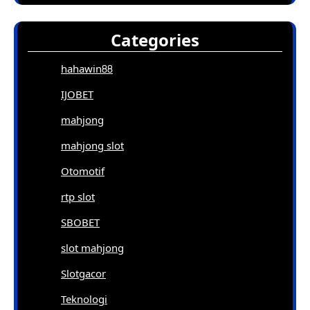
Categories
hahawin88
IJOBET
mahjong
mahjong slot
Otomotif
rtp slot
SBOBET
slot mahjong
Slotgacor
Teknologi