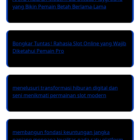
yang Bikin Pemain Betah Berlama-Lama
Bongkar Tuntas! Rahasia Slot Online yang Wajib
Diketahui Pemain Pro
menelusuri transformasi hiburan digital dan
seni menikmati permainan slot modern
membangun fondasi keuntungan jangka
panjang mengapa loyalitas pada satu platform