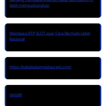
lebih menguntungkan
Membaca RTP SLOT agar Cara Bermain Lebih
Rasional
https://babalsalamrestaurant.com/
okto88