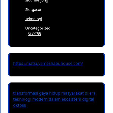
slot mahjong
Slotgacor
Teknologi
Uncategorized
SLOT88
https://matsuyamashabuhouse.com/
transformasi gaya hidup masyarakat di era
teknologi modern dalam ekosistem digital
okto88