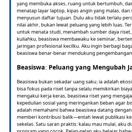
yang membuka akses, ruang untuk bertumbuh, dan j
menatap layar laptop, kipas angin yang malas, dan
menyusun daftar tujuan. Dulu aku tidak terlalu per
nilai akhir, bukan lewat peluang yang lebih luas. Te
untuk menata studi, menambah sumber daya riset
kuliahku, beasiswa membawaku ke seminar, bertem
jaringan profesional kecilku. Aku ingin berbagi 
beasiswa benar-benar mendukung pengembangan a
Beasiswa: Peluang yang Mengubah J
Beasiswa bukan sekadar uang saku; ia adalah eko
bisa fokus pada riset tanpa selalu memikirkan biay
mengakui kerja keras, beasiswa riset yang mengaja
kepedulian sosial yang meringankan beban agar bi
adalah memahami bahwa beasiswa datang dengan s
memberi kontribusi balik—entah lewat publikasi ke
sekelas. Satu saran praktis: kalau mau mulai, aku 
program yang cocok. Pelan-pelan aku belajar bahwa