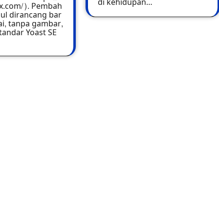
di kehidupan…
tx.com/). Pembah
ul dirancang bar
tai, tanpa gambar,
andar Yoast SE