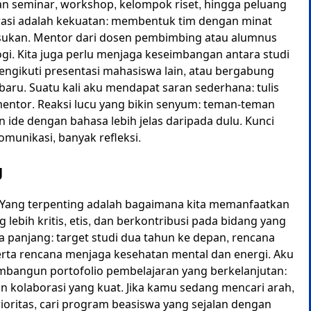
an seminar, workshop, kelompok riset, hingga peluang
orasi adalah kekuatan: membentuk tim dengan minat
asukan. Mentor dari dosen pembimbing atau alumnus
ogi. Kita juga perlu menjaga keseimbangan antara studi
engikuti presentasi mahasiswa lain, atau bergabung
aru. Suatu kali aku mendapat saran sederhana: tulis
mentor. Reaksi lucu yang bikin senyum: teman-teman
 ide dengan bahasa lebih jelas daripada dulu. Kunci
komunikasi, banyak refleksi.
g
n. Yang terpenting adalah bagaimana kita memanfaatkan
ebih kritis, etis, dan berkontribusi pada bidang yang
a panjang: target studi dua tahun ke depan, rencana
 serta rencana menjaga kesehatan mental dan energi. Aku
membangun portofolio pembelajaran yang berkelanjutan:
n kolaborasi yang kuat. Jika kamu sedang mencari arah,
ioritas, cari program beasiswa yang sejalan dengan