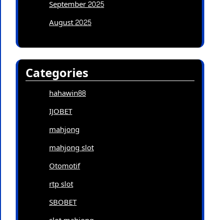
September 2025
August 2025
Categories
hahawin88
IJOBET
mahjong
mahjong slot
Otomotif
rtp slot
SBOBET