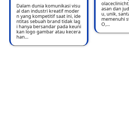
olaceclinich
Dalam dunia komunikasi visu
asan dan jud
al dan industri kreatif moder
u, unik, san
n yang kompetitif saat ini, ide
memenuhi st
ntitas sebuah brand tidak lag
O,…
i hanya bersandar pada keuni
kan logo gambar atau kecera
han…