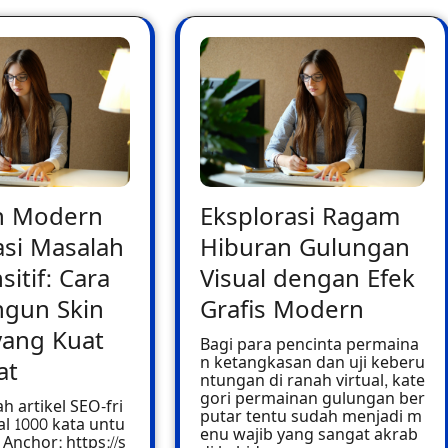
n Modern
Eksplorasi Ragam
si Masalah
Hiburan Gulungan
sitif: Cara
Visual dengan Efek
gun Skin
Grafis Modern
yang Kuat
Bagi para pencinta permaina
n ketangkasan dan uji keberu
at
ntungan di ranah virtual, kate
gori permainan gulungan ber
h artikel SEO-fri
putar tentu sudah menjadi m
l 1000 kata untu
enu wajib yang sangat akrab
Anchor: https://s