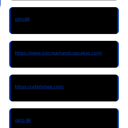
okto88
https://www.icecreamandcupcakes.com/
https://cafeminee.com/
okto 88