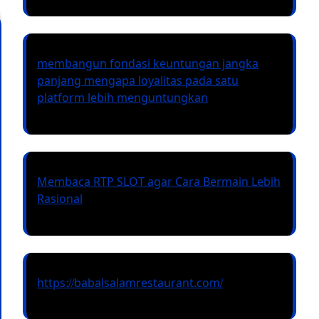
membangun fondasi keuntungan jangka
panjang mengapa loyalitas pada satu
platform lebih menguntungkan
Membaca RTP SLOT agar Cara Bermain Lebih
Rasional
https://babalsalamrestaurant.com/