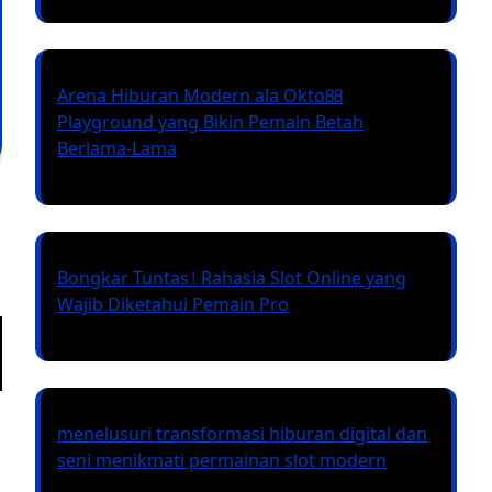
Arena Hiburan Modern ala Okto88
Playground yang Bikin Pemain Betah
Berlama-Lama
Bongkar Tuntas! Rahasia Slot Online yang
Wajib Diketahui Pemain Pro
menelusuri transformasi hiburan digital dan
seni menikmati permainan slot modern