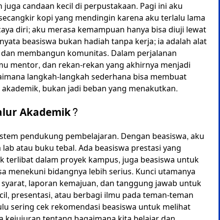
uga candaan kecil di perpustakaan. Pagi ini aku
 secangkir kopi yang mendingin karena aku terlalu lama
caya diri; aku merasa kemampuan hanya bisa diuji lewat
rnyata beasiswa bukan hadiah tanpa kerja; ia adalah alat
, dan membangun komunitas. Dalam perjalanan
u mentor, dan rekan-rekan yang akhirnya menjadi
bagaimana langkah-langkah sederhana bisa membuat
kademik, bukan jadi beban yang menakutkan.
alur Akademik?
sistem pendukung pembelajaran. Dengan beasiswa, aku
a lab atau buku tebal. Ada beasiswa prestasi yang
k terlibat dalam proyek kampus, juga beasiswa untuk
sa menekuni bidangnya lebih serius. Kunci utamanya
yarat, laporan kemajuan, dan tanggung jawab untuk
cil, presentasi, atau berbagi ilmu pada teman-teman
dulu sering cek rekomendasi beasiswa untuk melihat
 kejujuran tentang bagaimana kita belajar dan