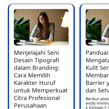
Menjelajahi Seni
Pandua
Desain Tipografi
Mengata
dalam Branding:
Kulit Sen
Cara Memilih
Memban
Karakter Huruf
Barrier 
untuk Memperkuat
dan Seh
Citra Profesional
Berikut adala
endly minima
Perusahaan
k Domain 2 (