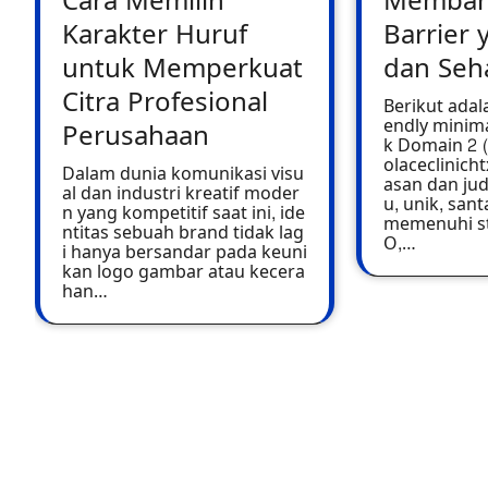
Cara Memilih
Memban
Karakter Huruf
Barrier 
untuk Memperkuat
dan Seh
Citra Profesional
Berikut adala
endly minima
Perusahaan
k Domain 2 (
olaceclinich
Dalam dunia komunikasi visu
asan dan jud
al dan industri kreatif moder
u, unik, san
n yang kompetitif saat ini, ide
memenuhi st
ntitas sebuah brand tidak lag
O,…
i hanya bersandar pada keuni
kan logo gambar atau kecera
han…