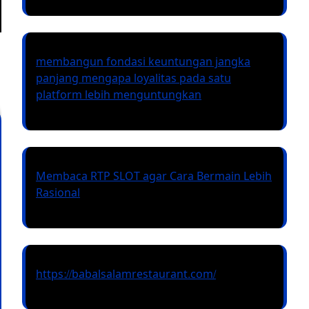
membangun fondasi keuntungan jangka
panjang mengapa loyalitas pada satu
platform lebih menguntungkan
Membaca RTP SLOT agar Cara Bermain Lebih
Rasional
https://babalsalamrestaurant.com/