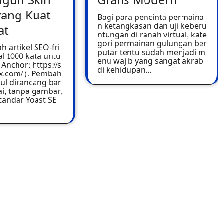
gun Skin
Grafis Modern
yang Kuat
Bagi para pencinta permaina
n ketangkasan dan uji keberu
at
ntungan di ranah virtual, kate
gori permainan gulungan ber
h artikel SEO-fri
putar tentu sudah menjadi m
l 1000 kata untu
enu wajib yang sangat akrab
Anchor: https://s
di kehidupan…
tx.com/). Pembah
ul dirancang bar
tai, tanpa gambar,
andar Yoast SE