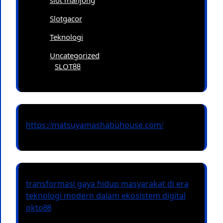
slot mahjong
Slotgacor
Teknologi
Uncategorized
SLOT88
https://matsuyamashabuhouse.com/
transformasi gaya hidup masyarakat di era
teknologi modern dalam ekosistem digital
okto88