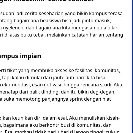
udah jadi cerita keseharian yang bikin kampus terasa
tentang bagaimana beasiswa bisa jadi pintu masuk,
pa nyeleneh, dan bagaimana kita mengasah pola pikir
ri di atas buku tebal, melainkan catatan harian tentang
kampus impian
rti tiket yang membuka akses ke fasilitas, komunitas,
api kalau dimulai dari jauh-jauh hari, kita bisa
ekomendasi, esai motivasi, hingga rencana studi. Aku
atap dari balik dinding, dan itu bikin deg-degan.
swa suka memotong panjangnya sprint dengan niat
lkan keunikan diri dalam esai. Aku menuliskan kisah-
, bagaimana aku berkontribusi di komunitas, dan
sai motivasi tidak perlu berisi jargon tinggi; cukup