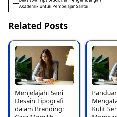
Beasiswa, Tips Studi, dan Pengembangan
⟵
navigation
Akademik untuk Pembelajar Santai
Related Posts
Menjelajahi Seni
Pandua
Desain Tipografi
Mengata
dalam Branding:
Kulit Sen