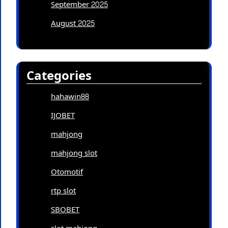
September 2025
August 2025
Categories
hahawin88
IJOBET
mahjong
mahjong slot
Otomotif
rtp slot
SBOBET