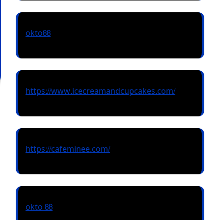
okto88
https://www.icecreamandcupcakes.com/
https://cafeminee.com/
okto 88