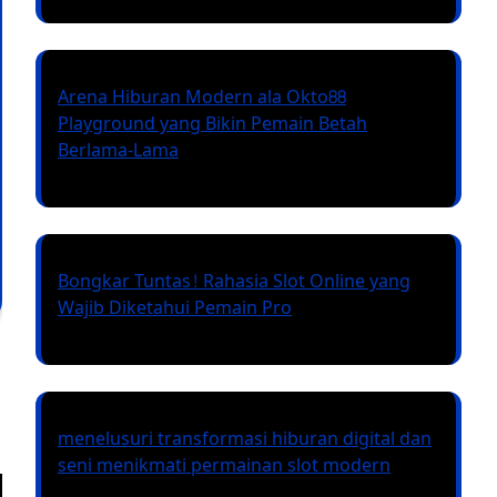
Arena Hiburan Modern ala Okto88
Playground yang Bikin Pemain Betah
Berlama-Lama
Bongkar Tuntas! Rahasia Slot Online yang
Wajib Diketahui Pemain Pro
menelusuri transformasi hiburan digital dan
seni menikmati permainan slot modern