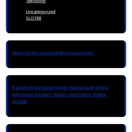
Teknologi
Uncategorized
SLOT88
https://matsuyamashabuhouse.com/
transformasi gaya hidup masyarakat di era
teknologi modern dalam ekosistem digital
okto88