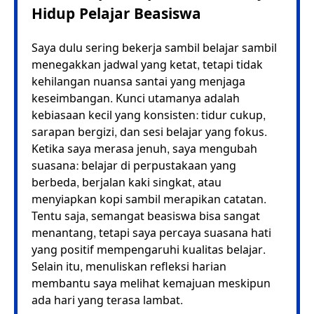
Hidup Pelajar Beasiswa
Saya dulu sering bekerja sambil belajar sambil
menegakkan jadwal yang ketat, tetapi tidak
kehilangan nuansa santai yang menjaga
keseimbangan. Kunci utamanya adalah
kebiasaan kecil yang konsisten: tidur cukup,
sarapan bergizi, dan sesi belajar yang fokus.
Ketika saya merasa jenuh, saya mengubah
suasana: belajar di perpustakaan yang
berbeda, berjalan kaki singkat, atau
menyiapkan kopi sambil merapikan catatan.
Tentu saja, semangat beasiswa bisa sangat
menantang, tetapi saya percaya suasana hati
yang positif mempengaruhi kualitas belajar.
Selain itu, menuliskan refleksi harian
membantu saya melihat kemajuan meskipun
ada hari yang terasa lambat.