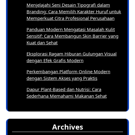
Menjelajahi Seni Desain Tipografi dalam
Branding: Cara Memilih Karakter Huruf untuk
Memperkuat Citra Profesional Perusahaan
Panduan Modern Mengatasi Masalah Kulit
Sensitif: Cara Membangun Skin Barrier yang
Kuat dan Sehat
Eksplorasi Ragam Hiburan Gulungan Visual
dengan Efek Grafis Modern
Perkembangan Platform Online Modern
dengan Sistem Akses yang Praktis
Dapur Plant-Based dan Nutrisi: Cara
Sederhana Memahami Makanan Sehat
Archives