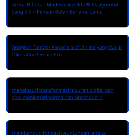
Arena Hiburan Modern ala Okto88 Playground
yang Bikin Pemain Betah Berlama-Lama
Bongkar Tuntas! Rahasia Slot Online yang Wajib
Diketahui Pemain Pro
menelusuri transformasi hiburan digital dan
seni menikmati permainan slot modern
membangun fondasi keuntungan jangka