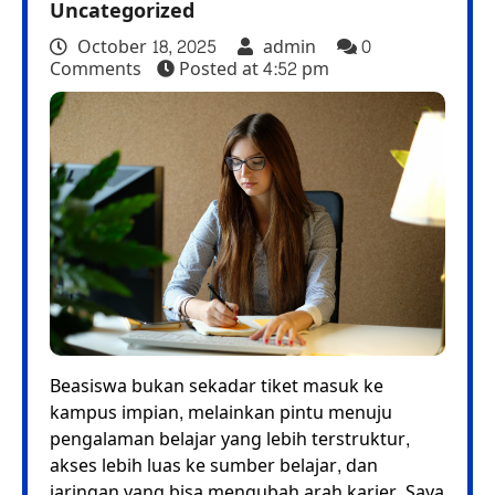
Uncategorized
October 18, 2025
admin
0
Comments
Posted at
4:52 pm
Beasiswa bukan sekadar tiket masuk ke
kampus impian, melainkan pintu menuju
pengalaman belajar yang lebih terstruktur,
akses lebih luas ke sumber belajar, dan
jaringan yang bisa mengubah arah karier. Saya