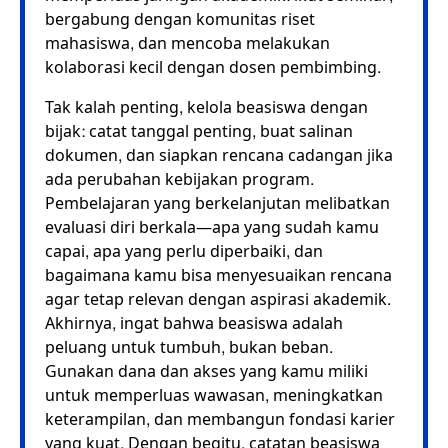
bergabung dengan komunitas riset
mahasiswa, dan mencoba melakukan
kolaborasi kecil dengan dosen pembimbing.
Tak kalah penting, kelola beasiswa dengan
bijak: catat tanggal penting, buat salinan
dokumen, dan siapkan rencana cadangan jika
ada perubahan kebijakan program.
Pembelajaran yang berkelanjutan melibatkan
evaluasi diri berkala—apa yang sudah kamu
capai, apa yang perlu diperbaiki, dan
bagaimana kamu bisa menyesuaikan rencana
agar tetap relevan dengan aspirasi akademik.
Akhirnya, ingat bahwa beasiswa adalah
peluang untuk tumbuh, bukan beban.
Gunakan dana dan akses yang kamu miliki
untuk memperluas wawasan, meningkatkan
keterampilan, dan membangun fondasi karier
yang kuat. Dengan begitu, catatan beasiswa