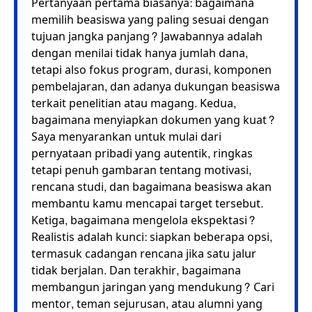
Pertanyaan pertama biasanya: bagaimana
memilih beasiswa yang paling sesuai dengan
tujuan jangka panjang? Jawabannya adalah
dengan menilai tidak hanya jumlah dana,
tetapi also fokus program, durasi, komponen
pembelajaran, dan adanya dukungan beasiswa
terkait penelitian atau magang. Kedua,
bagaimana menyiapkan dokumen yang kuat?
Saya menyarankan untuk mulai dari
pernyataan pribadi yang autentik, ringkas
tetapi penuh gambaran tentang motivasi,
rencana studi, dan bagaimana beasiswa akan
membantu kamu mencapai target tersebut.
Ketiga, bagaimana mengelola ekspektasi?
Realistis adalah kunci: siapkan beberapa opsi,
termasuk cadangan rencana jika satu jalur
tidak berjalan. Dan terakhir, bagaimana
membangun jaringan yang mendukung? Cari
mentor, teman sejurusan, atau alumni yang