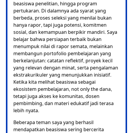
beasiswa penelitian, hingga program
pertukaran. Di dalamnya ada syarat yang
berbeda, proses seleksi yang menilai bukan
hanya rapor, tapi juga potensi, komitmen
sosial, dan kemampuan berpikir mandiri. Saya
belajar bahwa persiapan terbaik bukan
menumpuk nilai di rapor semata, melainkan
membangun portofolio pembelajaran yang
berkelanjutan: catatan reflektif, proyek kecil
yang relevan dengan minat, serta pengalaman
ekstrakurikuler yang menunjukkan inisiatif.
Ketika kita melihat beasiswa sebagai
ekosistem pembelajaran, not only the dana,
tetapi juga akses ke komunitas, dosen
pembimbing, dan materi edukatif jadi terasa
lebih nyata.
Beberapa teman saya yang berhasil
mendapatkan beasiswa sering bercerita