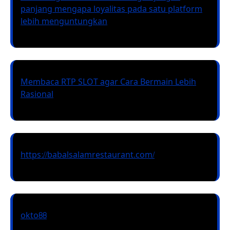
panjang mengapa loyalitas pada satu platform
lebih menguntungkan
Membaca RTP SLOT agar Cara Bermain Lebih
Rasional
https://babalsalamrestaurant.com/
okto88