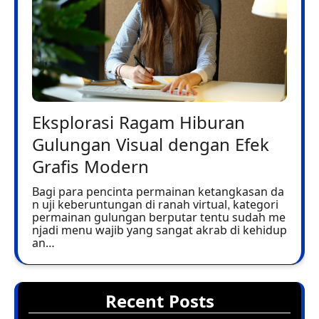
Eksplorasi Ragam Hiburan
Gulungan Visual dengan Efek
Grafis Modern
Bagi para pencinta permainan ketangkasan da
n uji keberuntungan di ranah virtual, kategori
permainan gulungan berputar tentu sudah me
njadi menu wajib yang sangat akrab di kehidup
an…
Recent Posts