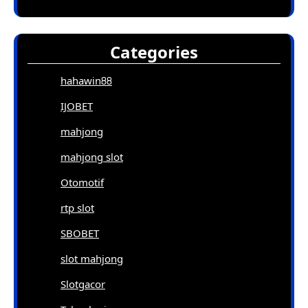
Categories
hahawin88
IJOBET
mahjong
mahjong slot
Otomotif
rtp slot
SBOBET
slot mahjong
Slotgacor