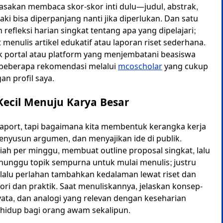
asakan membaca skor-skor inti dulu—judul, abstrak,
ki bisa diperpanjang nanti jika diperlukan. Dan satu
refleksi harian singkat tentang apa yang dipelajari;
 menulis artikel edukatif atau laporan riset sederhana.
cek portal atau platform yang menjembatani beasiswa
 beberapa rekomendasi melalui
mcoscholar
yang cukup
n profil saya.
cil Menuju Karya Besar
raport, tapi bagaimana kita membentuk kerangka kerja
menyusun argumen, dan menyajikan ide di publik.
lmiah per minggu, membuat outline proposal singkat, lalu
nunggu topik sempurna untuk mulai menulis; justru
lalu perlahan tambahkan kedalaman lewat riset dan
eori dan praktik. Saat menuliskannya, jelaskan konsep-
ata, dan analogi yang relevan dengan keseharian
 hidup bagi orang awam sekalipun.