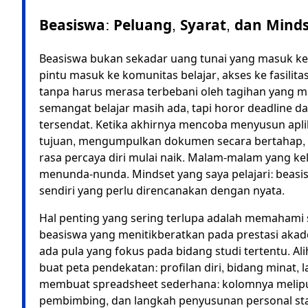
Beasiswa: Peluang, Syarat, dan Mind
Beasiswa bukan sekadar uang tunai yang masuk ke r
pintu masuk ke komunitas belajar, akses ke fasili
tanpa harus merasa terbebani oleh tagihan yang m
semangat belajar masih ada, tapi horor deadline
tersendat. Ketika akhirnya mencoba menyusun apl
tujuan, mengumpulkan dokumen secara bertahap,
rasa percaya diri mulai naik. Malam-malam yang ke
menunda-nunda. Mindset yang saya pelajari: beasis
sendiri yang perlu direncanakan dengan nyata.
Hal penting yang sering terlupa adalah memahami s
beasiswa yang menitikberatkan pada prestasi aka
ada pula yang fokus pada bidang studi tertentu. A
buat peta pendekatan: profilan diri, bidang minat, 
membuat spreadsheet sederhana: kolomnya meliput
pembimbing, dan langkah penyusunan personal st