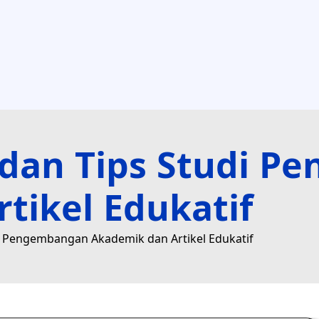
 dan Tips Studi 
tikel Edukatif
di Pengembangan Akademik dan Artikel Edukatif