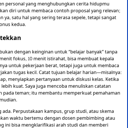
lemen personal yang menghubungkan cerita hidupmu
atkan diri untuk membaca contoh proposal yang relevan;
 ya, satu hal yang sering terasa sepele, tetapi sangat
bonus kedua.
ktekkan
, bukan dengan keinginan untuk “belajar banyak” tanpa
menit fokus, 10 menit istirahat, bisa membuat kepala
nya untuk pekerjaan berat, tetapi juga untuk membaca
akan tugas kecil. Catat tujuan belajar harian—misalnya:
p, menyiapkan pertanyaan untuk diskusi kelas. Ketika
i lebih kuat. Saya juga mencoba menuliskan catatan
kan pada teman; itu membantu memperkuat pemahaman
emudian.
ng ada. Perpustakaan kampus, grup studi, atau skema
dakan waktu bertemu dengan dosen pembimbing atau
log ini bisa mengklarifikasi arah studi dan memberi