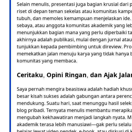
Selain menulis, presentasi juga bagian krusial d
riset di depan teman sekelas atau komunitas ka
tubuh, dan memoles kemampuan menjelaskan ide. 
sebaya, atau anggota komunitas akademik yang lebi
menunjukkan bagian mana yang perlu diperbaiki t
akhirnya adalah publikasi, mulai dengan jurnal atau
tunjukkan kepada pembimbing untuk direview. Pros
memekatkan jalan menuju karya yang tidak hanya be
komunitas yang membaca.
Ceritaku, Opini Ringan, dan Ajak Jala
Saya pernah mengira beasiswa adalah hadiah khusu
besar kisah sukses adalah gabungan antara perenc
mendukung. Suatu hari, saat menunggu hasil seleksi
blog pribadi. Ternyata menulis membantu merapikan
mengubah kekhawatiran menjadi langkah nyata. M
akademik terasa lebih manusiawi—gak perlu selalu s
belajar lewat video pendek, e-book, atau diskusi d