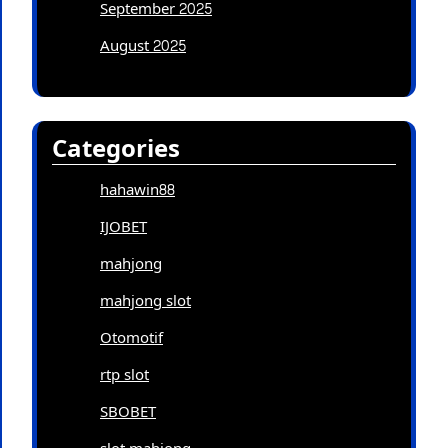
September 2025
August 2025
Categories
hahawin88
IJOBET
mahjong
mahjong slot
Otomotif
rtp slot
SBOBET