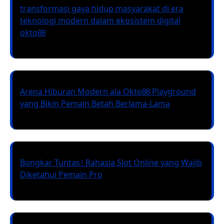
transformasi gaya hidup masyarakat di era
teknologi modern dalam ekosistem digital
okto88
Arena Hiburan Modern ala Okto88 Playground
yang Bikin Pemain Betah Berlama-Lama
Bongkar Tuntas! Rahasia Slot Online yang Wajib
Diketahui Pemain Pro