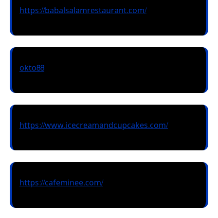
https://babalsalamrestaurant.com/
okto88
https://www.icecreamandcupcakes.com/
https://cafeminee.com/