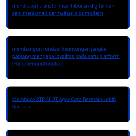
menelusuri transformasi hiburan digital dan
seni menikmati permainan slot modern
membangun fondasi keuntungan jangka
panjang mengapa loyalitas pada satu platform
lebih menguntungkan
Membaca RTP SLOT agar Cara Bermain Lebih
Rasional