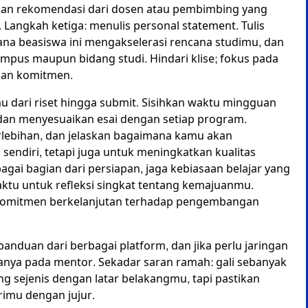
lkan rekomendasi dari dosen atau pembimbing yang
Langkah ketiga: menulis personal statement. Tulis
ana beasiswa ini mengakselerasi rencana studimu, dan
pus maupun bidang studi. Hindari klise; fokus pada
dan komitmen.
u dari riset hingga submit. Sisihkan waktu mingguan
an menyesuaikan esai dengan setiap program.
rlebihan, dan jelaskan bagaimana kamu akan
sendiri, tetapi juga untuk meningkatkan kualitas
ai bagian dari persiapan, jaga kebiasaan belajar yang
aktu untuk refleksi singkat tentang kemajuanmu.
h komitmen berkelanjutan terhadap pengembangan
anduan dari berbagai platform, dan jika perlu jaringan
tanya pada mentor. Sekadar saran ramah: gali sebanyak
g sejenis dengan latar belakangmu, tapi pastikan
rimu dengan jujur.