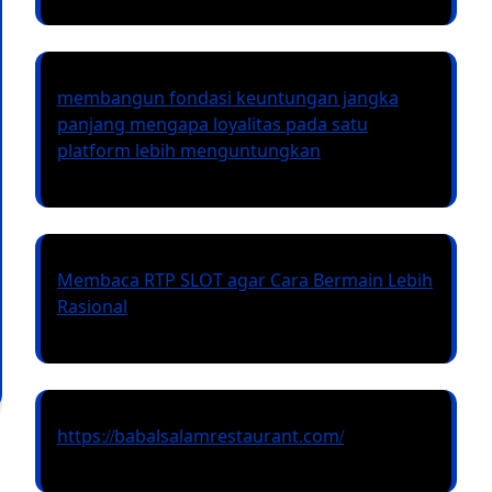
membangun fondasi keuntungan jangka
panjang mengapa loyalitas pada satu
platform lebih menguntungkan
Membaca RTP SLOT agar Cara Bermain Lebih
Rasional
https://babalsalamrestaurant.com/