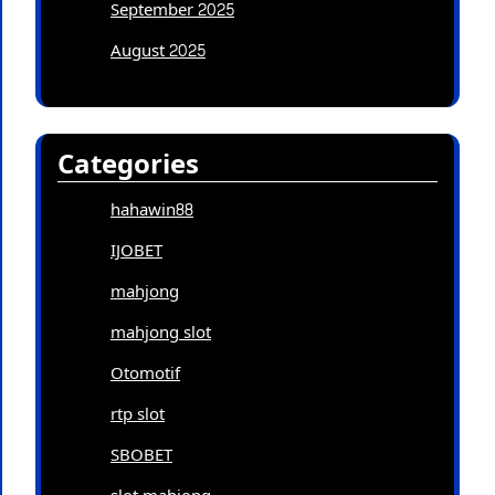
September 2025
August 2025
Categories
hahawin88
IJOBET
mahjong
mahjong slot
Otomotif
rtp slot
SBOBET