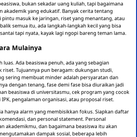
 beasiswa, bukan sekadar uang kuliah, tapi bagaimana
 akademik yang edukatif. Banyak cerita tentang
di pintu masuk ke jaringan, riset yang menantang, atau
alik semua itu, ada langkah-langkah kecil yang bisa
santai tapi nyata, kayak lagi ngopi bareng teman lama.
Cara Mulainya
bih luas. Ada beasiswa penuh, ada yang sebagian
 riset. Tujuannya pun beragam: dukungan studi,
ng sering membuat minder adalah persyaratan dan
gnya dengan tenang, fase demi fase bisa diuraikan jadi
man beasiswa di universitasmu, cek program yang cocok
 IPK, pengalaman organisasi, atau proposal riset.
 ia hanya alarm yang membisikkan fokus. Siapkan daftar
 rekomendasi, dan personal statement. Personal
juan akademikmu, dan bagaimana beasiswa itu akan
mengutamakan dampak sosial, beberapa lebih