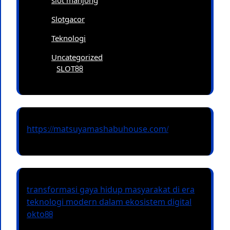
slot mahjong
Slotgacor
Teknologi
Uncategorized
SLOT88
https://matsuyamashabuhouse.com/
transformasi gaya hidup masyarakat di era
teknologi modern dalam ekosistem digital
okto88