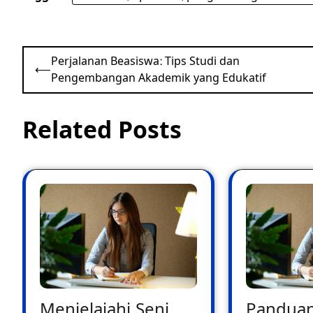
Post
Perjalanan Beasiswa: Tips Studi dan
⟵
navigation
Pengembangan Akademik yang Edukatif
Related Posts
Menjelajahi Seni
Pandua