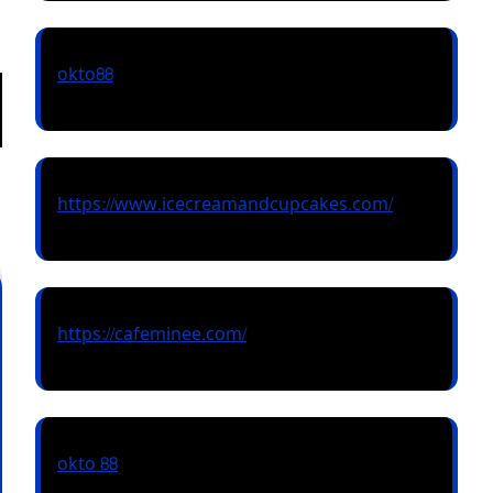
okto88
https://www.icecreamandcupcakes.com/
https://cafeminee.com/
okto 88