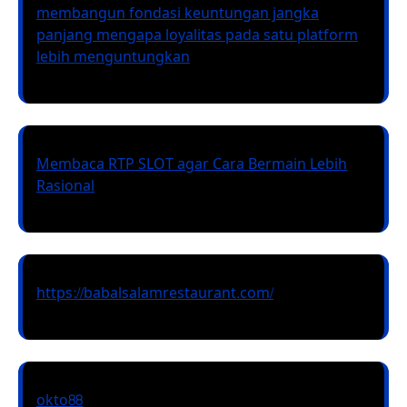
membangun fondasi keuntungan jangka
panjang mengapa loyalitas pada satu platform
lebih menguntungkan
Membaca RTP SLOT agar Cara Bermain Lebih
Rasional
https://babalsalamrestaurant.com/
okto88