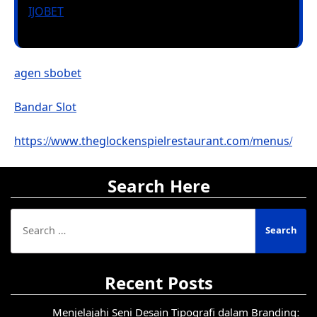
IJOBET
agen sbobet
Bandar Slot
https://www.theglockenspielrestaurant.com/menus/
Search Here
Search
for:
Recent Posts
Menjelajahi Seni Desain Tipografi dalam Branding: