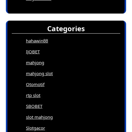
Categories
hahawin88
IJOBET
mahjong
mahjong slot
Otomotif
rtp slot
SBOBET
slot mahjong
Slotgacor