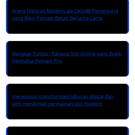
Arena Hiburan Modern ala Okto88 Playground
yang Bikin Pemain Betah Berlama-Lama
Bongkar Tuntas! Rahasia Slot Online yang Wajib
Diketahui Pemain Pro
menelusuri transformasi hiburan digital dan
seni menikmati permainan slot modern