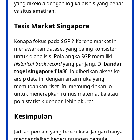
yang dikelola dengan logika bisnis yang benar
vs situs amatiran.
Tesis Market Singapore
Kenapa fokus pada SGP? Karena market ini
menawarkan dataset yang paling konsisten
untuk dianalisis. Pola angka SGP memiliki
historical track record
yang panjang. Di
bandar
togel singapore fila88
, lo diberikan akses ke
arsip data ini dengan antarmuka yang
memudahkan riset. Ini memungkinkan lo
untuk menerapkan rumus matematika atau
pola statistik dengan lebih akurat.
Kesimpulan
Jadilah pemain yang teredukasi. Jangan hanya
mengandalkan keberuntungan pemula