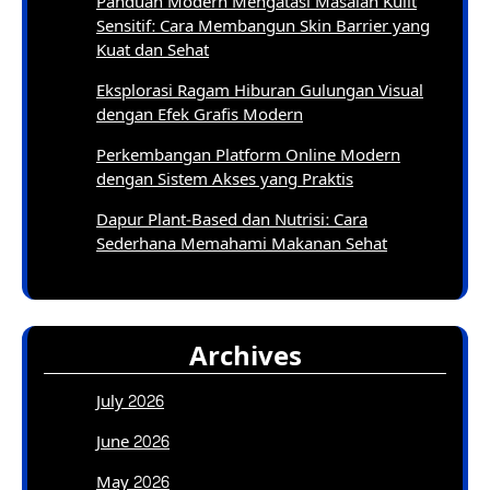
Panduan Modern Mengatasi Masalah Kulit
Sensitif: Cara Membangun Skin Barrier yang
Kuat dan Sehat
Eksplorasi Ragam Hiburan Gulungan Visual
dengan Efek Grafis Modern
Perkembangan Platform Online Modern
dengan Sistem Akses yang Praktis
Dapur Plant-Based dan Nutrisi: Cara
Sederhana Memahami Makanan Sehat
Archives
July 2026
June 2026
May 2026