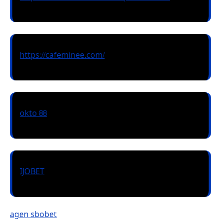
https://cafeminee.com/
okto 88
IJOBET
agen sbobet