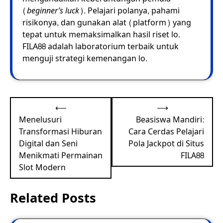
(
beginner’s luck
). Pelajari polanya, pahami
risikonya, dan gunakan alat (platform) yang
tepat untuk memaksimalkan hasil riset lo.
FILA88 adalah laboratorium terbaik untuk
menguji strategi kemenangan lo.
Post
⟵
⟶
navigation
Menelusuri
Beasiswa Mandiri:
Transformasi Hiburan
Cara Cerdas Pelajari
Digital dan Seni
Pola Jackpot di Situs
Menikmati Permainan
FILA88
Slot Modern
Related Posts