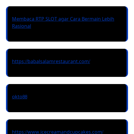
Membaca RTP SLOT agar Cara Bermain Lebih
Rasional
https://babalsalamrestaurant.com/
okto88
https://www.icecreamandcupcakes.com/