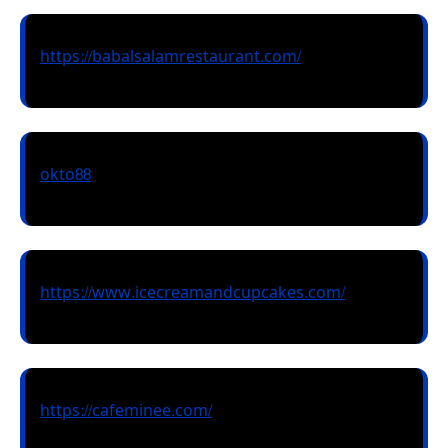
https://babalsalamrestaurant.com/
okto88
https://www.icecreamandcupcakes.com/
https://cafeminee.com/