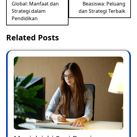
Global: Manfaat dan
Beasiswa: Peluang
Strategi dalam
dan Strategi Terbaik
Pendidikan
Related Posts