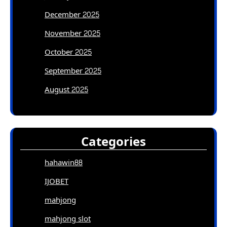
December 2025
November 2025
October 2025
September 2025
August 2025
Categories
hahawin88
IJOBET
mahjong
mahjong slot