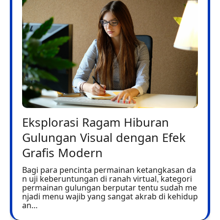
Eksplorasi Ragam Hiburan
Gulungan Visual dengan Efek
Grafis Modern
Bagi para pencinta permainan ketangkasan da
n uji keberuntungan di ranah virtual, kategori
permainan gulungan berputar tentu sudah me
njadi menu wajib yang sangat akrab di kehidup
an…