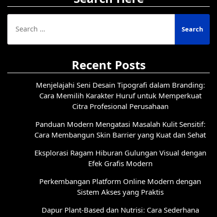
Search
for:
Recent Posts
Menjelajahi Seni Desain Tipografi dalam Branding:
Cara Memilih Karakter Huruf untuk Memperkuat
Citra Profesional Perusahaan
Panduan Modern Mengatasi Masalah Kulit Sensitif:
Cara Membangun Skin Barrier yang Kuat dan Sehat
Eksplorasi Ragam Hiburan Gulungan Visual dengan
Efek Grafis Modern
Perkembangan Platform Online Modern dengan
Sistem Akses yang Praktis
Dapur Plant-Based dan Nutrisi: Cara Sederhana