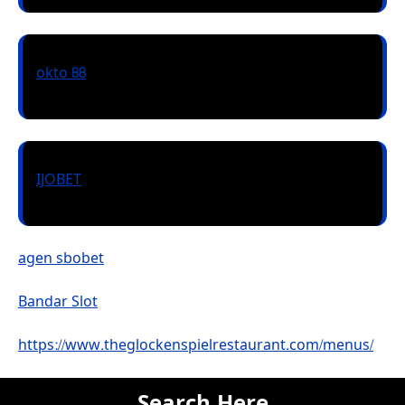
okto 88
IJOBET
agen sbobet
Bandar Slot
https://www.theglockenspielrestaurant.com/menus/
Search Here