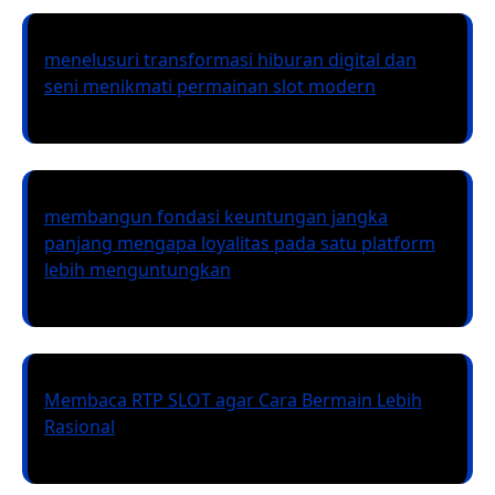
menelusuri transformasi hiburan digital dan
seni menikmati permainan slot modern
membangun fondasi keuntungan jangka
panjang mengapa loyalitas pada satu platform
lebih menguntungkan
Membaca RTP SLOT agar Cara Bermain Lebih
Rasional