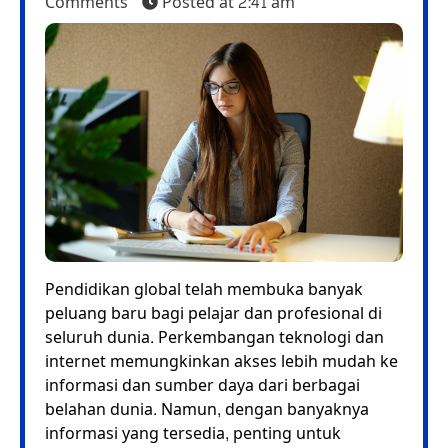
Comments
Posted at
2:41 am
Pendidikan global telah membuka banyak
peluang baru bagi pelajar dan profesional di
seluruh dunia. Perkembangan teknologi dan
internet memungkinkan akses lebih mudah ke
informasi dan sumber daya dari berbagai
belahan dunia. Namun, dengan banyaknya
informasi yang tersedia, penting untuk