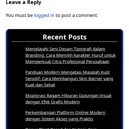
Leave a Reply
You must be
logged in
to post a comment.
Recent Posts
Menjelajahi Seni Desain Tipografi dalam
Branding: Cara Memilih Karakter Huruf untuk
Memperkuat Citra Profesional Perusahaan
Panduan Modern Mengatasi Masalah Kulit
Sensitif: Cara Membangun Skin Barrier yang
Kuat dan Sehat
Eksplorasi Ragam Hiburan Gulungan Visual
dengan Efek Grafis Modern
Perkembangan Platform Online Modern
dengan Sistem Akses yang Praktis