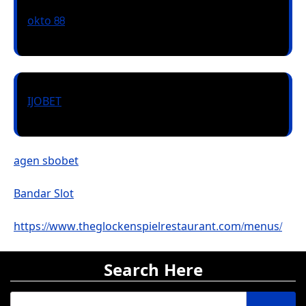
okto 88
IJOBET
agen sbobet
Bandar Slot
https://www.theglockenspielrestaurant.com/menus/
Search Here
Search