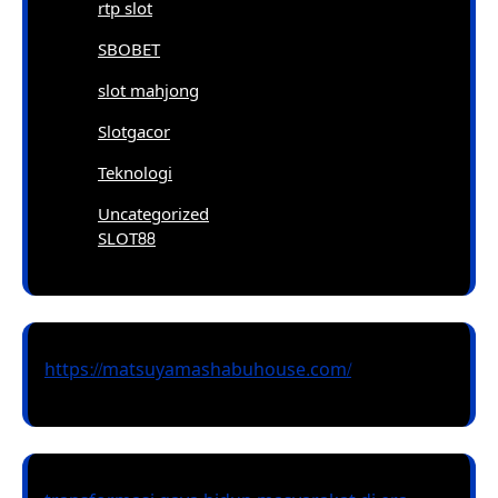
rtp slot
SBOBET
slot mahjong
Slotgacor
Teknologi
Uncategorized
SLOT88
https://matsuyamashabuhouse.com/