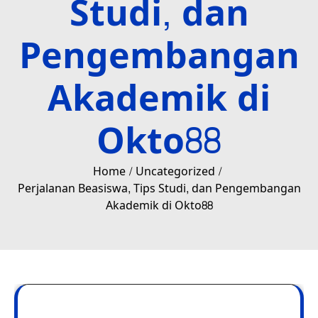
Studi, dan
Pengembangan
Akademik di
Okto88
Home
Uncategorized
Perjalanan Beasiswa, Tips Studi, dan Pengembangan
Akademik di Okto88