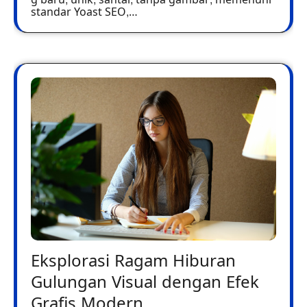
standar Yoast SEO,…
Eksplorasi Ragam Hiburan
Gulungan Visual dengan Efek
Grafis Modern