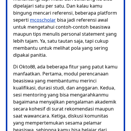
dipelajari satu per satu. Dan kalau kamu
bingung mencari referensi, beberapa platform
seperti
mcoscholar
bisa jadi referensi awal
untuk mengetahui contoh-contoh beasiswa
maupun tips menulis personal statement yang
lebih tajam. Ya, satu tautan saja, tapi cukup
membantu untuk melihat pola yang sering
dipakai panitia.
Di Okto88, ada beberapa fitur yang patut kamu
manfaatkan. Pertama, modul perencanaan
beasiswa yang membantumu merinci
kualifikasi, durasi studi, dan anggaran. Kedua,
sesi mentoring yang bisa mengarahkanmu
bagaimana menyajikan pengalaman akademik
secara kohesif di surat rekomendasi maupun
saat wawancara. Ketiga, diskusi komunitas
yang mempertemukan sesama pelamar
beasiswa, sehingga kamu bisa belajar dari