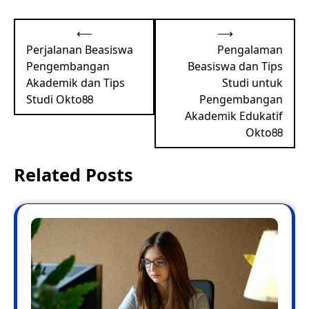
Post
⟵
⟶
navigation
Perjalanan Beasiswa
Pengalaman
Pengembangan
Beasiswa dan Tips
Akademik dan Tips
Studi untuk
Studi Okto88
Pengembangan
Akademik Edukatif
Okto88
Related Posts