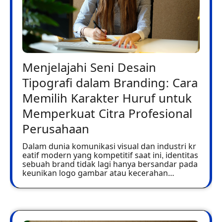
Menjelajahi Seni Desain
Tipografi dalam Branding: Cara
Memilih Karakter Huruf untuk
Memperkuat Citra Profesional
Perusahaan
Dalam dunia komunikasi visual dan industri kr
eatif modern yang kompetitif saat ini, identitas
sebuah brand tidak lagi hanya bersandar pada
keunikan logo gambar atau kecerahan…