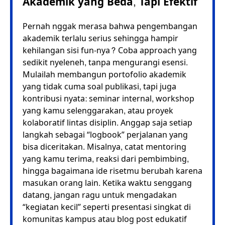
Akademik yang Beda, Tapi Efektif
Pernah nggak merasa bahwa pengembangan
akademik terlalu serius sehingga hampir
kehilangan sisi fun-nya? Coba approach yang
sedikit nyeleneh, tanpa mengurangi esensi.
Mulailah membangun portofolio akademik
yang tidak cuma soal publikasi, tapi juga
kontribusi nyata: seminar internal, workshop
yang kamu selenggarakan, atau proyek
kolaboratif lintas disiplin. Anggap saja setiap
langkah sebagai “logbook” perjalanan yang
bisa diceritakan. Misalnya, catat mentoring
yang kamu terima, reaksi dari pembimbing,
hingga bagaimana ide risetmu berubah karena
masukan orang lain. Ketika waktu senggang
datang, jangan ragu untuk mengadakan
“kegiatan kecil” seperti presentasi singkat di
komunitas kampus atau blog post edukatif