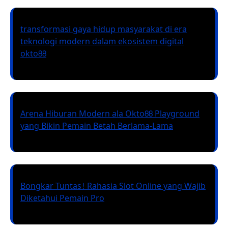
transformasi gaya hidup masyarakat di era
teknologi modern dalam ekosistem digital
okto88
Arena Hiburan Modern ala Okto88 Playground
yang Bikin Pemain Betah Berlama-Lama
Bongkar Tuntas! Rahasia Slot Online yang Wajib
Diketahui Pemain Pro