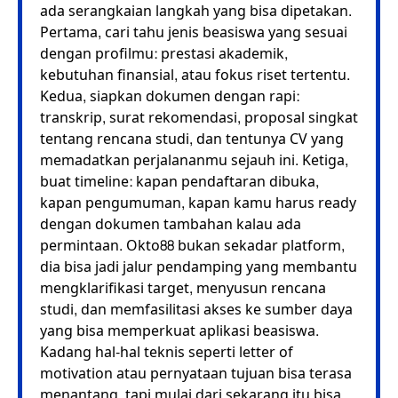
ada serangkaian langkah yang bisa dipetakan.
Pertama, cari tahu jenis beasiswa yang sesuai
dengan profilmu: prestasi akademik,
kebutuhan finansial, atau fokus riset tertentu.
Kedua, siapkan dokumen dengan rapi:
transkrip, surat rekomendasi, proposal singkat
tentang rencana studi, dan tentunya CV yang
memadatkan perjalananmu sejauh ini. Ketiga,
buat timeline: kapan pendaftaran dibuka,
kapan pengumuman, kapan kamu harus ready
dengan dokumen tambahan kalau ada
permintaan. Okto88 bukan sekadar platform,
dia bisa jadi jalur pendamping yang membantu
mengklarifikasi target, menyusun rencana
studi, dan memfasilitasi akses ke sumber daya
yang bisa memperkuat aplikasi beasiswa.
Kadang hal-hal teknis seperti letter of
motivation atau pernyataan tujuan bisa terasa
menantang, tapi mulai dari sekarang itu bisa