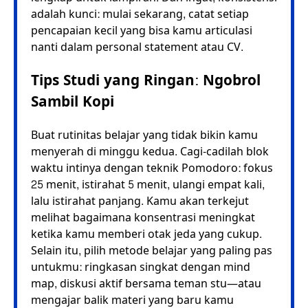
adalah kunci: mulai sekarang, catat setiap
pencapaian kecil yang bisa kamu articulasi
nanti dalam personal statement atau CV.
Tips Studi yang Ringan: Ngobrol
Sambil Kopi
Buat rutinitas belajar yang tidak bikin kamu
menyerah di minggu kedua. Cagi-cadilah blok
waktu intinya dengan teknik Pomodoro: fokus
25 menit, istirahat 5 menit, ulangi empat kali,
lalu istirahat panjang. Kamu akan terkejut
melihat bagaimana konsentrasi meningkat
ketika kamu memberi otak jeda yang cukup.
Selain itu, pilih metode belajar yang paling pas
untukmu: ringkasan singkat dengan mind
map, diskusi aktif bersama teman stu—atau
mengajar balik materi yang baru kamu