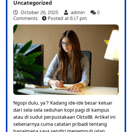
Uncategorized
October 26, 2025
admin
0
Comments
Posted at
6:17 pm
Ngopi dulu, ya? Kadang ide-ide besar keluar
dari sela-sela seduhan kopi pagi di kampus
atau di sudut perpustakaan Okto88. Artikel ini
sebenarnya cuma catatan pribadi tentang
bagaimana saya sendiri menempuh jalan