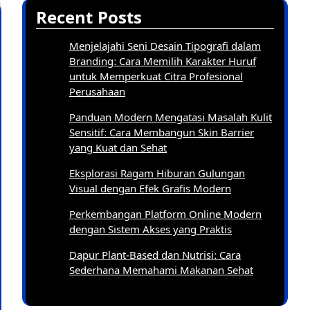
Recent Posts
Menjelajahi Seni Desain Tipografi dalam
Branding: Cara Memilih Karakter Huruf
untuk Memperkuat Citra Profesional
Perusahaan
Panduan Modern Mengatasi Masalah Kulit
Sensitif: Cara Membangun Skin Barrier
yang Kuat dan Sehat
Eksplorasi Ragam Hiburan Gulungan
Visual dengan Efek Grafis Modern
Perkembangan Platform Online Modern
dengan Sistem Akses yang Praktis
Dapur Plant-Based dan Nutrisi: Cara
Sederhana Memahami Makanan Sehat