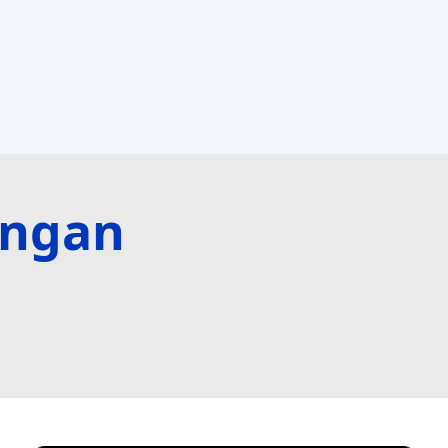
angan