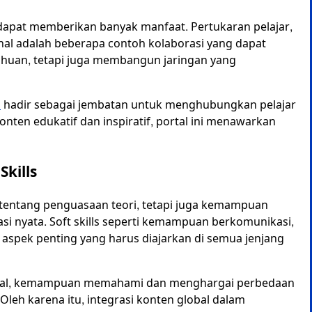
dapat memberikan banyak manfaat. Pertukaran pelajar,
nal adalah beberapa contoh kolaborasi yang dapat
ahuan, tetapi juga membangun jaringan yang
m
hadir sebagai jembatan untuk menghubungkan pelajar
onten edukatif dan inspiratif, portal ini menawarkan
kills
 tentang penguasaan teori, tetapi juga kemampuan
i nyata. Soft skills seperti kemampuan berkomunikasi,
i aspek penting yang harus diajarkan di semua jenjang
tural, kemampuan memahami dan menghargai perbedaan
Oleh karena itu, integrasi konten global dalam