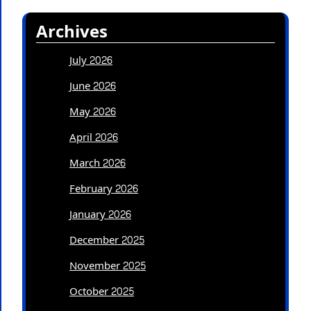
Archives
July 2026
June 2026
May 2026
April 2026
March 2026
February 2026
January 2026
December 2025
November 2025
October 2025