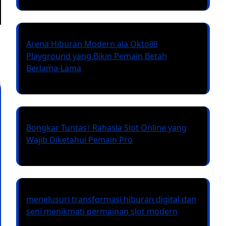
Arena Hiburan Modern ala Okto88
Playground yang Bikin Pemain Betah
Berlama-Lama
Bongkar Tuntas! Rahasia Slot Online yang
Wajib Diketahui Pemain Pro
menelusuri transformasi hiburan digital dan
seni menikmati permainan slot modern