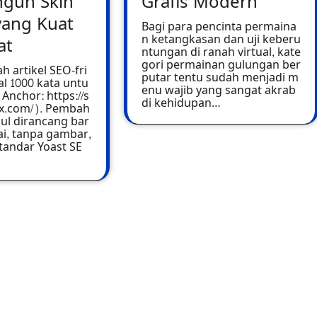
gun Skin
Grafis Modern
yang Kuat
Bagi para pencinta permaina
n ketangkasan dan uji keberu
at
ntungan di ranah virtual, kate
gori permainan gulungan ber
h artikel SEO-fri
putar tentu sudah menjadi m
l 1000 kata untu
enu wajib yang sangat akrab
Anchor: https://s
di kehidupan…
tx.com/). Pembah
ul dirancang bar
tai, tanpa gambar,
andar Yoast SE