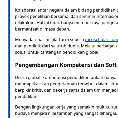
Kolaborasi antar negara dalam bidang pendidikan 
proyek penelitian bersama, dan seminar internasio
dilakukan. Hal ini tidak hanya memperkaya penget
bermanfaat di masa depan.
Menyadari hal ini, platform seperti
mcoscholar.co
dan pendidik dari seluruh dunia. Melalui berbagai k
solusi untuk tantangan pendidikan global.
Pengembangan Kompetensi dan Soft S
Di era global, kompetensi pendidikan bukan hanya
mengaplikasikan pengetahuan tersebut dalam situas
berpikir kritis, dan bekerja sama dalam tim menjad
pendidikan.
Dengan lingkungan kerja yang semakin multikul
budaya menjadi nilai tambah yang sangat dihargai. 