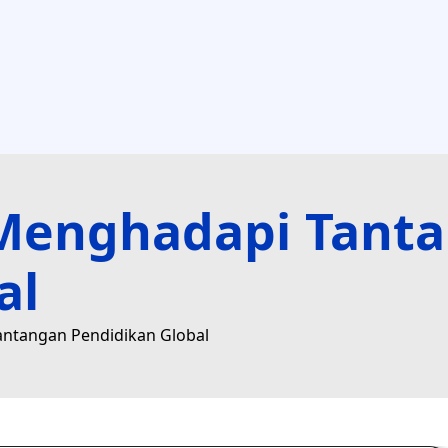
f Menghadapi Tant
al
Tantangan Pendidikan Global