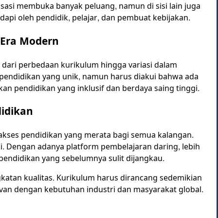
isasi membuka banyak peluang, namun di sisi lain juga
pi oleh pendidik, pelajar, dan pembuat kebijakan.
 Era Modern
 dari perbedaan kurikulum hingga variasi dalam
 pendidikan yang unik, namun harus diakui bahwa ada
an pendidikan yang inklusif dan berdaya saing tinggi.
didikan
akses pendidikan yang merata bagi semua kalangan.
i. Dengan adanya platform pembelajaran daring, lebih
pendidikan yang sebelumnya sulit dijangkau.
ngkatan kualitas. Kurikulum harus dirancang sedemikian
evan dengan kebutuhan industri dan masyarakat global.