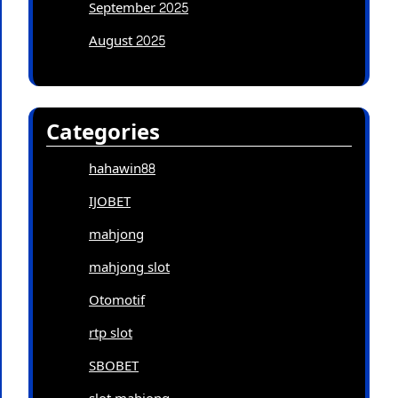
September 2025
August 2025
Categories
hahawin88
IJOBET
mahjong
mahjong slot
Otomotif
rtp slot
SBOBET