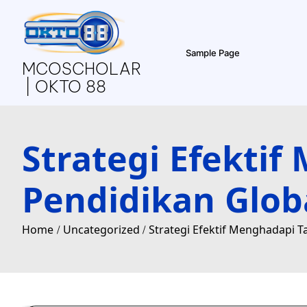
Skip
to
content
Sample Page
MCOSCHOLAR
| OKTO 88
Strategi Efekti
Pendidikan Glob
Home
Uncategorized
Strategi Efektif Menghadapi 