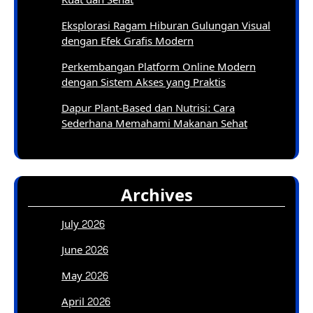
Kuat dan Sehat
Eksplorasi Ragam Hiburan Gulungan Visual
dengan Efek Grafis Modern
Perkembangan Platform Online Modern
dengan Sistem Akses yang Praktis
Dapur Plant-Based dan Nutrisi: Cara
Sederhana Memahami Makanan Sehat
Archives
July 2026
June 2026
May 2026
April 2026