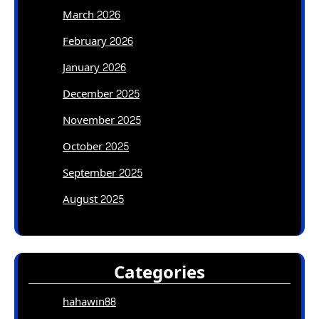
March 2026
February 2026
January 2026
December 2025
November 2025
October 2025
September 2025
August 2025
Categories
hahawin88