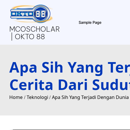
Skip
to
content
Sample Page
MCOSCHOLAR
| OKTO 88
Apa Sih Yang Te
Cerita Dari Sud
Home
Teknologi
Apa Sih Yang Terjadi Dengan Dunia