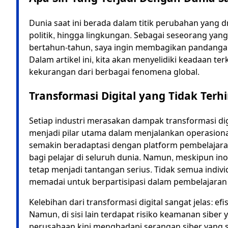
Dunia saat ini berada dalam titik perubahan yang 
politik, hingga lingkungan. Sebagai seseorang ya
bertahun-tahun, saya ingin membagikan pandangan
Dalam artikel ini, kita akan menyelidiki keadaan 
kekurangan dari berbagai fenomena global.
Transformasi Digital yang Tidak Ter
Setiap industri merasakan dampak transformasi digi
menjadi pilar utama dalam menjalankan operasional
semakin beradaptasi dengan platform pembelajaran
bagi pelajar di seluruh dunia. Namun, meskipun i
tetap menjadi tantangan serius. Tidak semua indivi
memadai untuk berpartisipasi dalam pembelajaran 
Kelebihan dari transformasi digital sangat jelas: ef
Namun, di sisi lain terdapat risiko keamanan siber 
perusahaan kini menghadapi serangan siber yang 