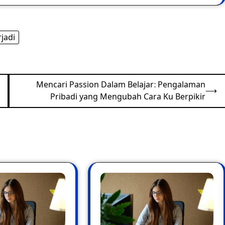
rjadi
Mencari Passion Dalam Belajar: Pengalaman
⟶
Pribadi yang Mengubah Cara Ku Berpikir