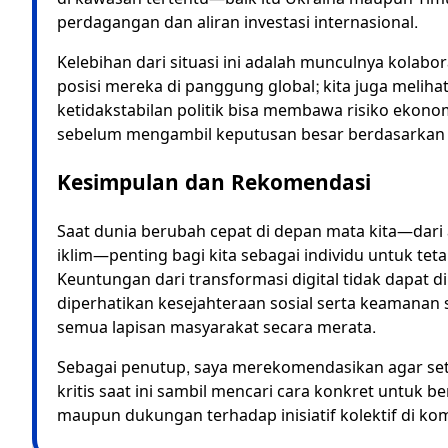
perdagangan dan aliran investasi internasional.
Kelebihan dari situasi ini adalah munculnya kolab
posisi mereka di panggung global; kita juga meliha
ketidakstabilan politik bisa membawa risiko ekonom
sebelum mengambil keputusan besar berdasarkan ke
Kesimpulan dan Rekomendasi
Saat dunia berubah cepat di depan mata kita—dari 
iklim—penting bagi kita sebagai individu untuk te
Keuntungan dari transformasi digital tidak dapat
diperhatikan kesejahteraan sosial serta keamanan 
semua lapisan masyarakat secara merata.
Sebagai penutup, saya merekomendasikan agar setia
kritis saat ini sambil mencari cara konkret untuk ber
maupun dukungan terhadap inisiatif kolektif di k