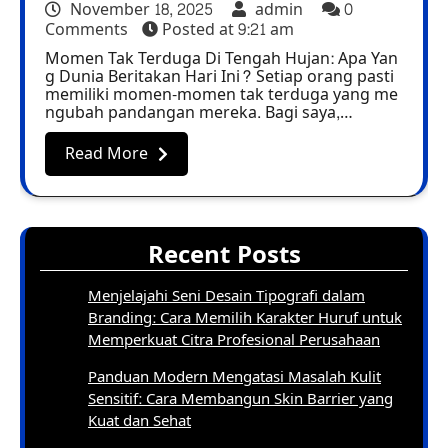
November 18, 2025
admin
0
Comments
Posted at
9:21 am
Momen Tak Terduga Di Tengah Hujan: Apa Yan
g Dunia Beritakan Hari Ini? Setiap orang pasti
memiliki momen-momen tak terduga yang me
ngubah pandangan mereka. Bagi saya,…
Read More
Recent Posts
Menjelajahi Seni Desain Tipografi dalam
Branding: Cara Memilih Karakter Huruf untuk
Memperkuat Citra Profesional Perusahaan
Panduan Modern Mengatasi Masalah Kulit
Sensitif: Cara Membangun Skin Barrier yang
Kuat dan Sehat