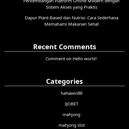
Perkembangan Platform Online Modern dengan
Sistem Akses yang Praktis
Dapur Plant-Based dan Nutrisi: Cara Sederhana
Memahami Makanan Sehat
Recent Comments
Comment on Hello world!
Categories
hahawin88
IJOBET
mahjong
mahjong slot