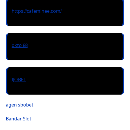
https://cafeminee.com/
okto 88
IJOBET
agen sbobet
Bandar Slot