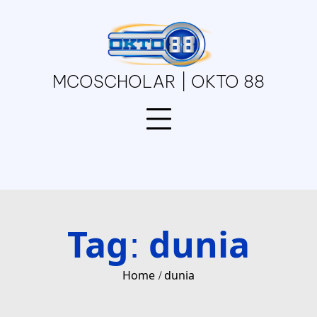
Skip
to
content
MCOSCHOLAR | OKTO 88
Tag:
dunia
Home
dunia