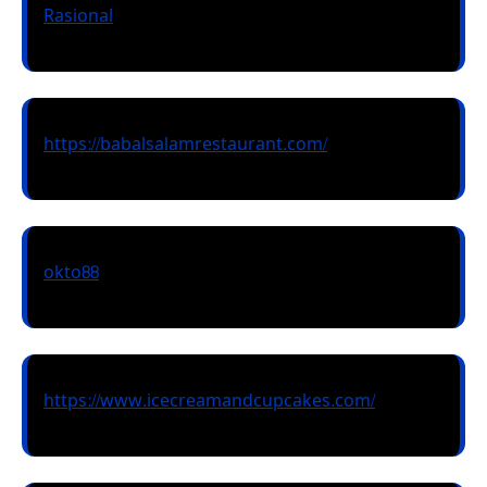
Rasional
https://babalsalamrestaurant.com/
okto88
https://www.icecreamandcupcakes.com/