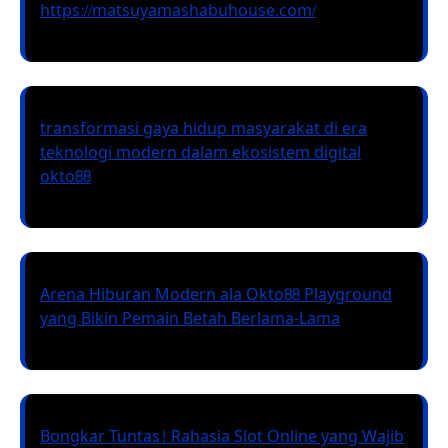
https://matsuyamashabuhouse.com/
transformasi gaya hidup masyarakat di era
teknologi modern dalam ekosistem digital
okto88
Arena Hiburan Modern ala Okto88 Playground
yang Bikin Pemain Betah Berlama-Lama
Bongkar Tuntas! Rahasia Slot Online yang Wajib