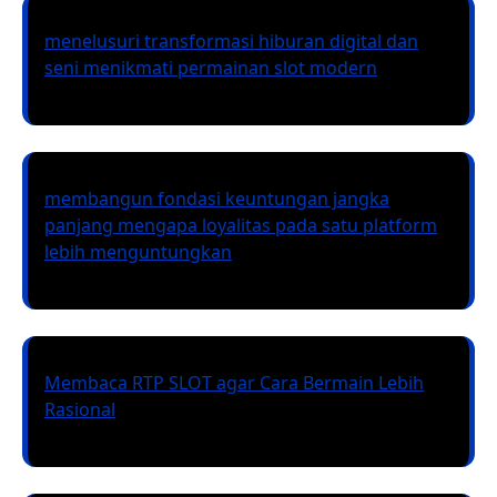
menelusuri transformasi hiburan digital dan
seni menikmati permainan slot modern
membangun fondasi keuntungan jangka
panjang mengapa loyalitas pada satu platform
lebih menguntungkan
Membaca RTP SLOT agar Cara Bermain Lebih
Rasional