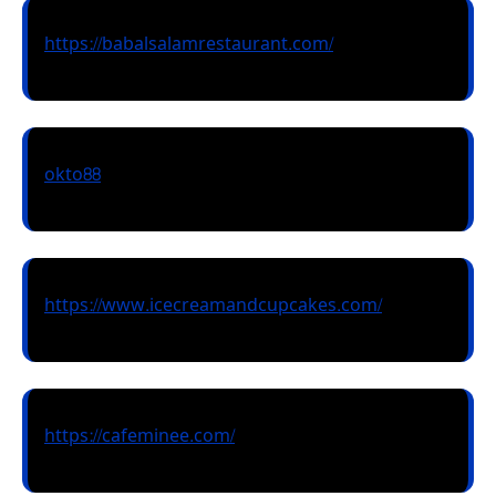
https://babalsalamrestaurant.com/
okto88
https://www.icecreamandcupcakes.com/
https://cafeminee.com/