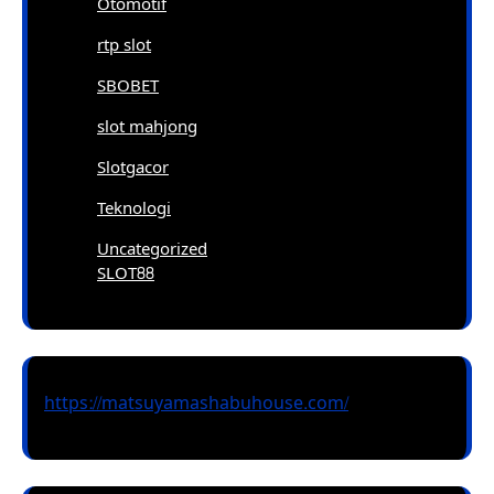
Otomotif
rtp slot
SBOBET
slot mahjong
Slotgacor
Teknologi
Uncategorized
SLOT88
https://matsuyamashabuhouse.com/