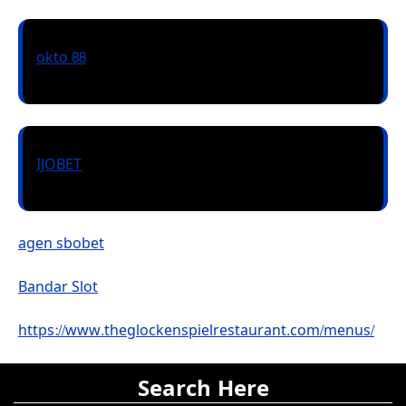
okto 88
IJOBET
agen sbobet
Bandar Slot
https://www.theglockenspielrestaurant.com/menus/
Search Here