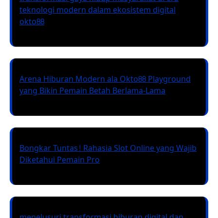
teknologi modern dalam ekosistem digital
okto88
Arena Hiburan Modern ala Okto88 Playground
yang Bikin Pemain Betah Berlama-Lama
Bongkar Tuntas! Rahasia Slot Online yang Wajib
Diketahui Pemain Pro
menelusuri transformasi hiburan digital dan