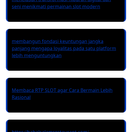
seni menikmati permainan slot modern
membangun fondasi keuntungan jangka
panjang mengapa loyalitas pada satu platform
lebih menguntungkan
Membaca RTP SLOT agar Cara Bermain Lebih
Rasional