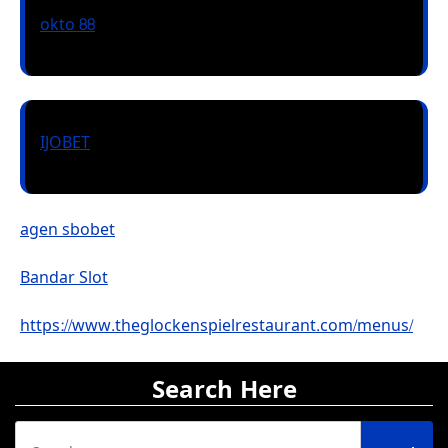
okto 88
IJOBET
agen sbobet
Bandar Slot
https://www.theglockenspielrestaurant.com/menus/
Search Here
Search