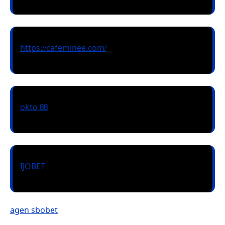
https://cafeminee.com/
okto 88
IJOBET
agen sbobet