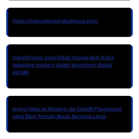
https://matsuyamashabuhouse.com/
transformasi gaya hidup masyarakat di era
teknologi modern dalam ekosistem digital
okto88
Arena Hiburan Modern ala Okto88 Playground
yang Bikin Pemain Betah Berlama-Lama