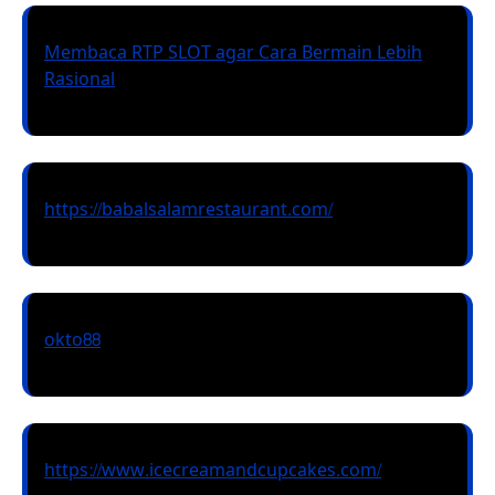
Membaca RTP SLOT agar Cara Bermain Lebih
Rasional
https://babalsalamrestaurant.com/
okto88
https://www.icecreamandcupcakes.com/