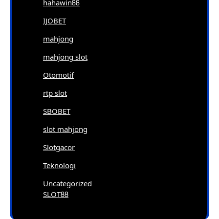
hahawin88
IJOBET
mahjong
mahjong slot
Otomotif
rtp slot
SBOBET
slot mahjong
Slotgacor
Teknologi
Uncategorized
SLOT88