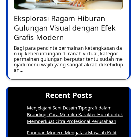
Eksplorasi Ragam Hiburan
Gulungan Visual dengan Efek
Grafis Modern
Bagi para pencinta permainan ketangkasan da
n uji keberuntungan di ranah virtual, kategori
permainan gulungan berputar tentu sudah me
njadi menu wajib yang sangat akrab di kehidup
an…
Recent Posts
Menjelajahi Seni Desain Tipografi dalam
Branding: Cara Memilih Karakter Huruf untuk
Memperkuat Citra Profesional Perusahaan
Panduan Modern Mengatasi Masalah Kulit