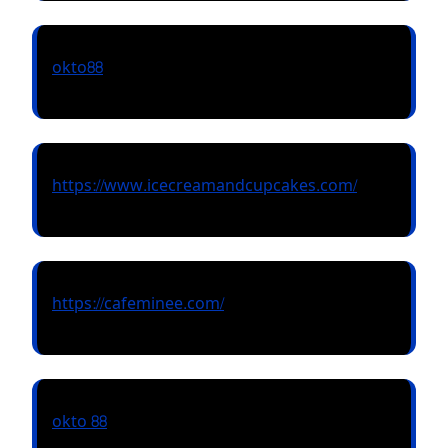
okto88
https://www.icecreamandcupcakes.com/
https://cafeminee.com/
okto 88