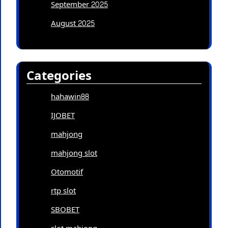
September 2025
August 2025
Categories
hahawin88
IJOBET
mahjong
mahjong slot
Otomotif
rtp slot
SBOBET