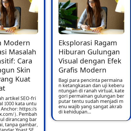
n Modern
Eksplorasi Ragam
si Masalah
Hiburan Gulungan
sitif: Cara
Visual dengan Efek
gun Skin
Grafis Modern
yang Kuat
Bagi para pencinta permaina
n ketangkasan dan uji keberu
at
ntungan di ranah virtual, kate
gori permainan gulungan ber
h artikel SEO-fri
putar tentu sudah menjadi m
l 1000 kata untu
enu wajib yang sangat akrab
Anchor: https://s
di kehidupan…
tx.com/). Pembah
ul dirancang bar
tai, tanpa gambar,
andar Yoast SE