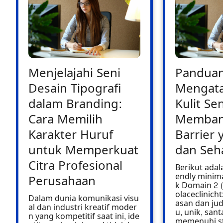
Menjelajahi Seni
Pandua
Desain Tipografi
Mengata
dalam Branding:
Kulit Sen
Cara Memilih
Memban
Karakter Huruf
Barrier 
untuk Memperkuat
dan Seh
Citra Profesional
Berikut adala
endly minima
Perusahaan
k Domain 2 (
olaceclinich
Dalam dunia komunikasi visu
asan dan jud
al dan industri kreatif moder
u, unik, san
n yang kompetitif saat ini, ide
memenuhi st