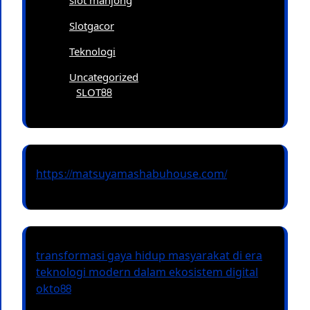
slot mahjong
Slotgacor
Teknologi
Uncategorized
SLOT88
https://matsuyamashabuhouse.com/
transformasi gaya hidup masyarakat di era
teknologi modern dalam ekosistem digital
okto88