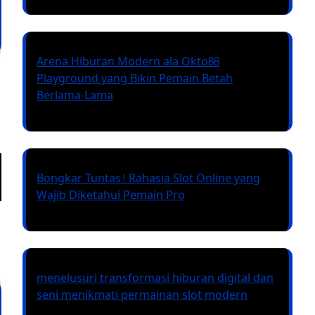
Arena Hiburan Modern ala Okto88
Playground yang Bikin Pemain Betah
Berlama-Lama
Bongkar Tuntas! Rahasia Slot Online yang
Wajib Diketahui Pemain Pro
menelusuri transformasi hiburan digital dan
seni menikmati permainan slot modern