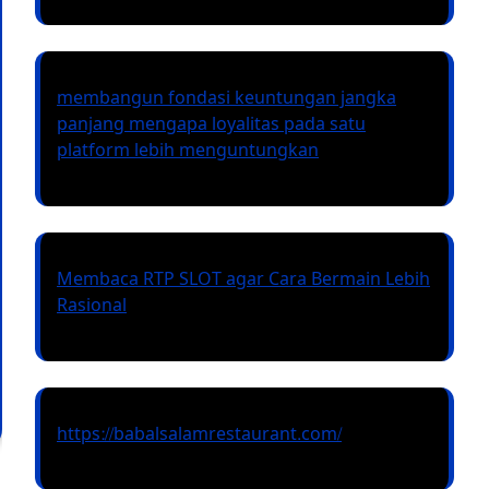
membangun fondasi keuntungan jangka
panjang mengapa loyalitas pada satu
platform lebih menguntungkan
Membaca RTP SLOT agar Cara Bermain Lebih
Rasional
https://babalsalamrestaurant.com/