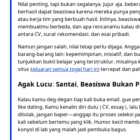
Nilai penting, tapi bukan segalanya. Jujur aja, beb
berhasil dapat beasiswa karena mereka punya penga
atau kerja tim yang berbuah hasil. Intinya, beasisw
membuatmu berbeda, dan apa rencanamu kalau dibe
antara CV, surat rekomendasi, dan esai pribadi.
Namun jangan salah, nilai tetap perlu dijaga. Angga
barang-barang lain: kepemimpinan, inisiatif, dan b
tunjukkan bukti belajar yang terstruktur, misalnya 
situs
keluaran semua togel hari ini
tercepat dan pal
Agak Lucu: Santai, Beasiswa Bukan P
Kalau kamu deg-degan tiap kali buka email, gue perna
like dating. Kamu kenalin diri dulu (CV, essay), la
ditolak, jangan baper—anggap itu proses seleksi y
kali sebelum bertemu yang klik. Humor kecil memba
konyol di lab yang malah jadi pembuka bagus.