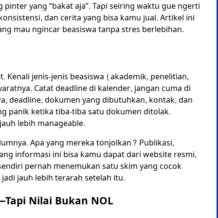
inter yang “bakat aja”. Tapi seiring waktu gue ngerti
onsistensi, dan cerita yang bisa kamu jual. Artikel ini
yang mau ngincar beasiswa tanpa stres berlebihan.
 Kenali jenis-jenis beasiswa (akademik, penelitian,
aratnya. Catat deadline di kalender, jangan cuma di
a, deadline, dokumen yang dibutuhkan, kontak, dan
 panik ketika tiba-tiba satu dokumen ditolak.
 jauh lebih manageable.
elumnya. Apa yang mereka tonjolkan? Publikasi,
ng informasi ini bisa kamu dapat dari website resmi,
e sendiri pernah menemukan satu skim yang cocok
i jauh lebih terarah setelah itu.
—Tapi Nilai Bukan NOL