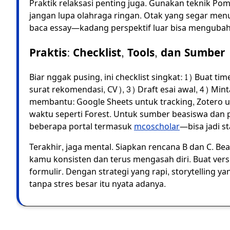
Praktik relaksasi penting juga. Gunakan teknik Pom
jangan lupa olahraga ringan. Otak yang segar menul
baca essay—kadang perspektif luar bisa mengubah 
Praktis: Checklist, Tools, dan Sumber
Biar nggak pusing, ini checklist singkat: 1) Buat ti
surat rekomendasi, CV), 3) Draft esai awal, 4) Mint
membantu: Google Sheets untuk tracking, Zotero un
waktu seperti Forest. Untuk sumber beasiswa dan
beberapa portal termasuk
mcoscholar
—bisa jadi st
Terakhir, jaga mental. Siapkan rencana B dan C. Be
kamu konsisten dan terus mengasah diri. Buat versi
formulir. Dengan strategi yang rapi, storytelling y
tanpa stres besar itu nyata adanya.