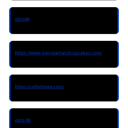
okto88
https://www.icecreamandcupcakes.com/
https://cafeminee.com/
okto 88