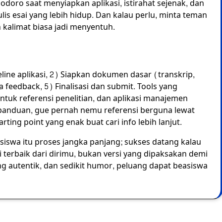
odoro saat menyiapkan aplikasi, istirahat sejenak, dan
is esai yang lebih hidup. Dan kalau perlu, minta teman
kalimat biasa jadi menyentuh.
meline aplikasi, 2) Siapkan dokumen dasar (transkrip,
a feedback, 5) Finalisasi dan submit. Tools yang
tuk referensi penelitian, dan aplikasi manajemen
 panduan, gue pernah nemu referensi berguna lewat
arting point yang enak buat cari info lebih lanjut.
asiswa itu proses jangka panjang; sukses datang kalau
 terbaik dari dirimu, bukan versi yang dipaksakan demi
ang autentik, dan sedikit humor, peluang dapat beasiswa