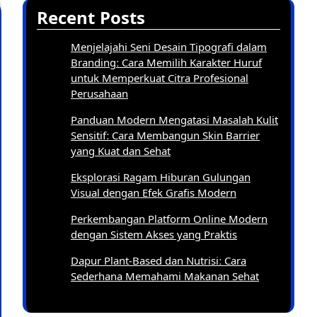
Recent Posts
Menjelajahi Seni Desain Tipografi dalam
Branding: Cara Memilih Karakter Huruf
untuk Memperkuat Citra Profesional
Perusahaan
Panduan Modern Mengatasi Masalah Kulit
Sensitif: Cara Membangun Skin Barrier
yang Kuat dan Sehat
Eksplorasi Ragam Hiburan Gulungan
Visual dengan Efek Grafis Modern
Perkembangan Platform Online Modern
dengan Sistem Akses yang Praktis
Dapur Plant-Based dan Nutrisi: Cara
Sederhana Memahami Makanan Sehat