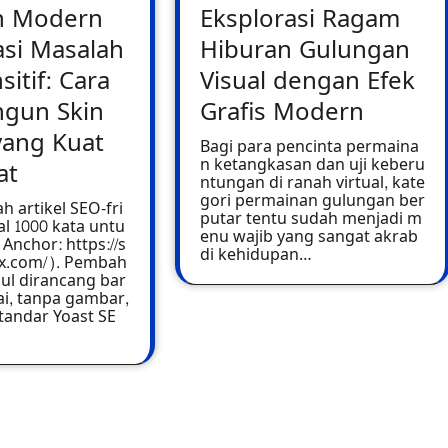
n Modern
Eksplorasi Ragam
si Masalah
Hiburan Gulungan
sitif: Cara
Visual dengan Efek
gun Skin
Grafis Modern
yang Kuat
Bagi para pencinta permaina
n ketangkasan dan uji keberu
at
ntungan di ranah virtual, kate
gori permainan gulungan ber
h artikel SEO-fri
putar tentu sudah menjadi m
l 1000 kata untu
enu wajib yang sangat akrab
Anchor: https://s
di kehidupan…
tx.com/). Pembah
ul dirancang bar
tai, tanpa gambar,
andar Yoast SE