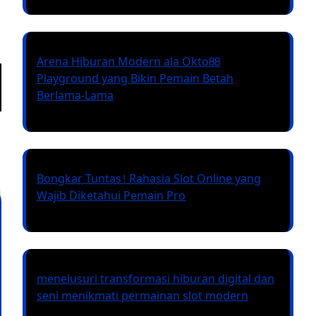
Arena Hiburan Modern ala Okto88
Playground yang Bikin Pemain Betah
Berlama-Lama
Bongkar Tuntas! Rahasia Slot Online yang
Wajib Diketahui Pemain Pro
menelusuri transformasi hiburan digital dan
seni menikmati permainan slot modern