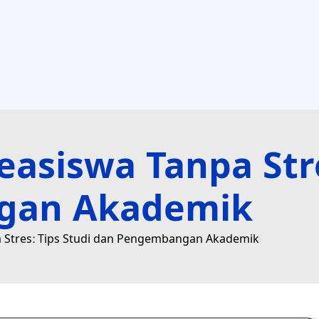
asiswa Tanpa Stre
gan Akademik
a Stres: Tips Studi dan Pengembangan Akademik