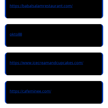
https://babalsalamrestaurant.com/
okto88
https://www.icecreamandcupcakes.com/
https://cafeminee.com/