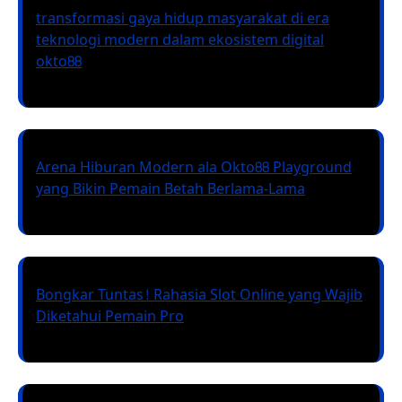
transformasi gaya hidup masyarakat di era
teknologi modern dalam ekosistem digital
okto88
Arena Hiburan Modern ala Okto88 Playground
yang Bikin Pemain Betah Berlama-Lama
Bongkar Tuntas! Rahasia Slot Online yang Wajib
Diketahui Pemain Pro