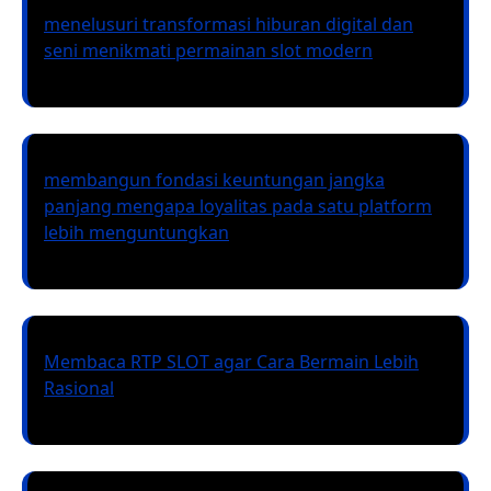
menelusuri transformasi hiburan digital dan
seni menikmati permainan slot modern
membangun fondasi keuntungan jangka
panjang mengapa loyalitas pada satu platform
lebih menguntungkan
Membaca RTP SLOT agar Cara Bermain Lebih
Rasional